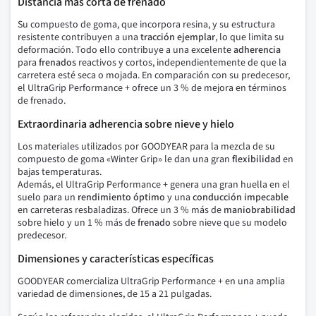
Distancia más corta de frenado
Su compuesto de goma, que incorpora resina, y su estructura
resistente contribuyen a una
tracción ejemplar
, lo que limita su
deformación. Todo ello contribuye a una excelente
adherencia
para
frenados
reactivos y cortos, independientemente de que la
carretera esté seca o mojada. En comparación con su predecesor,
el UltraGrip Performance + ofrece un 3 % de mejora en términos
de frenado.
Extraordinaria adherencia sobre nieve y hielo
Los materiales utilizados por GOODYEAR para la mezcla de su
compuesto de goma «Winter Grip» le dan una gran
flexibilidad
en
bajas temperaturas.
Además, el UltraGrip Performance + genera una gran huella en el
suelo para un
rendimiento óptimo
y una
conducción impecable
en carreteras resbaladizas. Ofrece un 3 % más de
maniobrabilidad
sobre hielo y un 1 % más de
frenado
sobre nieve que su modelo
predecesor.
Dimensiones y características específicas
GOODYEAR comercializa UltraGrip Performance + en una amplia
variedad de dimensiones, de 15 a 21 pulgadas.