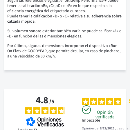
Según las referencias elegidas, el UltraGrip Performance + puede
tener la calificación «B», «C», «D» o «E» en lo que respecta a la
eficiencia energética
del etiquetado europeo.
Puede tener la calificación «B» o «C» relativa a su
adherencia sobre
calzada mojada
.
Su
volumen sonoro
exterior también varía: se puede calificar «A» o
«B» en función de las dimensiones elegidas.
Por último, algunas dimensiones incorporan el dispositivo «
Run
On Flat
» de GOODYEAR, que permite circular, en caso de pinchazo,
a una velocidad de 80 km/h.
4.8
/
5
Opinión
verificada
Impecable
Opinión del
8/12/2025
, tras una
Basado en
12