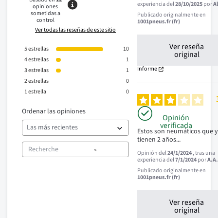
experiencia del
28/10/2025
por
Al
opiniones
sometidas a
Publicado originalmente en
control
1001pneus.fr (fr)
Ver todas las reseñas de este sitio
Ver reseña
5
estrellas
10
original
4
estrellas
1
Informe
3
estrellas
1
2
estrellas
0
1
estrella
0
Ordenar las opiniones
Opinión
verificada
Estos son neumáticos que y
tienen 2 años...
Opinión del
24/1/2024
, tras una
experiencia del
7/1/2024
por
A.A
Publicado originalmente en
1001pneus.fr (fr)
Ver reseña
original