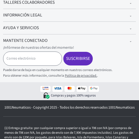
TALLERES COLABORADORES
INFORMACIÓN LEGAL
AYUDA Y SERVICIOS
MANTENTE CONECTADO
¡Infórmese de nuestras ofertas del momento!
C
o
SUSCRIBIRSE
r
r
Puede darse de baja en cualquier momento en nuestros correos electrónicos.
e
Para obtener más información, consulte la
Política de privacidad.
.
o
e
l
e
Compras y pagos 100% seguros
c
t
1001Neumaticos - Copyright 2025 - Todos los derechos reservados 1001Neumaticos
r
ó
n
i
c
Entrega gratuita: por cualquier compra superior o igual a 70€ con IVA (por compras de
o
menos de 70€ con IVA, los gastos de envío son de 7,90€ impuestos incluidos). Los gastos de
envío son de 120€ por paquete, para Islas Baleares, Isla de Formentera, Islas Canarias y