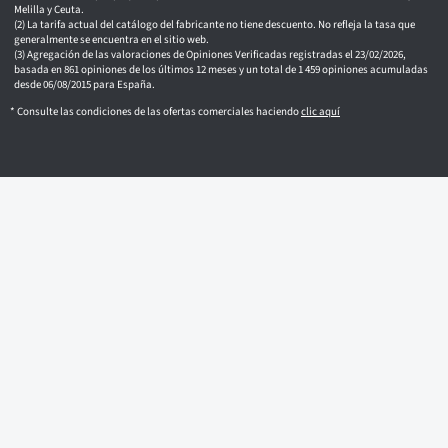
Melilla y Ceuta.
La tarifa actual del catálogo del fabricante no tiene descuento. No refleja la tasa que
generalmente se encuentra en el sitio web.
Agregación de las valoraciones de Opiniones Verificadas registradas el 23/02/2026,
basada en 861 opiniones de los últimos 12 meses y un total de 1 459 opiniones acumuladas
desde 06/08/2015 para España.
* Consulte las condiciones de las ofertas comerciales haciendo
clic aquí