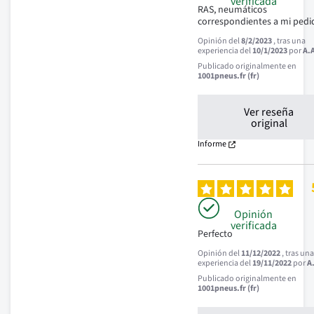
verificada
RAS, neumáticos 
correspondientes a mi pedi
Opinión del
8/2/2023
, tras una
experiencia del
10/1/2023
por
A.
Publicado originalmente en
1001pneus.fr (fr)
Ver reseña
original
Informe
Opinión
verificada
Perfecto
Opinión del
11/12/2022
, tras un
experiencia del
19/11/2022
por
A
Publicado originalmente en
1001pneus.fr (fr)