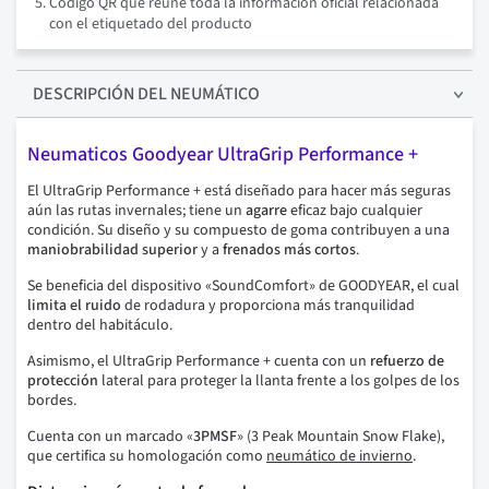
Código QR que reúne toda la información oficial relacionada
con el etiquetado del producto
DESCRIPCIÓN
DEL NEUMÁTICO
Neumaticos Goodyear UltraGrip Performance +
El UltraGrip Performance + está diseñado para hacer más seguras
aún las rutas invernales; tiene un
agarre
eficaz bajo cualquier
condición. Su diseño y su compuesto de goma contribuyen a una
maniobrabilidad superior
y a
frenados más cortos
.
Se beneficia del dispositivo «SoundComfort» de GOODYEAR, el cual
limita el ruido
de rodadura y proporciona más tranquilidad
dentro del habitáculo.
Asimismo, el UltraGrip Performance + cuenta con un
refuerzo de
protección
lateral para proteger la llanta frente a los golpes de los
bordes.
Cuenta con un marcado «
3PMSF
» (3 Peak Mountain Snow Flake),
que certifica su homologación como
neumático de invierno
.