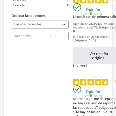
1
estrella
0
Opinión
verificada
Ordenar las opiniones
Neumáticos de primera cal
Opinión del
21/2/2026
, tras una
experiencia del
7/1/2026
por
Lud
D.
Publicado originalmente en
1001pneus.fr (fr)
Ver reseña
original
Informe
Opinión
verificada
Sin embargo, me decepciona
no haya relleno de espuma 
las ruedas de 17 pulgadas 
sí lo hay en las de 18 o 19 