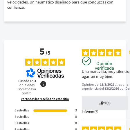
velocidades. Un neumático diseñado para que conduzcas con
confianza.
5
/
5
Opinión
verificada
Una maravilla, muy silencios
agarran muy bien.
Basado en
3
Opinión del
11/3/2026
, tras una
opiniones
experiencia del
13/2/2026
por
Da
sometidas a
control
Ver todas las reseñas de este sitio
Útil
(0)
5
estrellas
3
Informe
4
estrellas
0
3
estrellas
0
2
estrellas
0