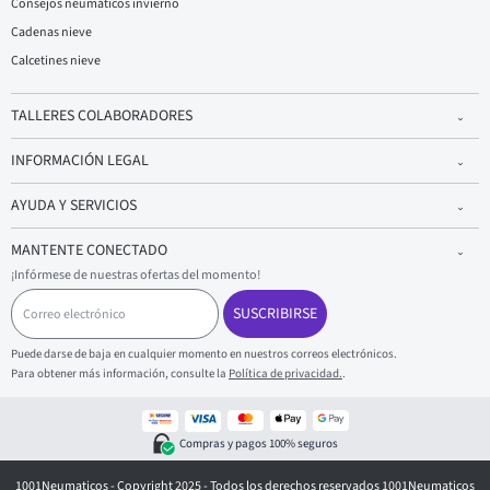
Consejos neumáticos invierno
Cadenas nieve
Calcetines nieve
TALLERES COLABORADORES
INFORMACIÓN LEGAL
AYUDA Y SERVICIOS
MANTENTE CONECTADO
¡Infórmese de nuestras ofertas del momento!
C
o
SUSCRIBIRSE
r
r
Puede darse de baja en cualquier momento en nuestros correos electrónicos.
e
Para obtener más información, consulte la
Política de privacidad.
.
o
e
l
e
Compras y pagos 100% seguros
c
t
1001Neumaticos - Copyright 2025 - Todos los derechos reservados 1001Neumaticos
r