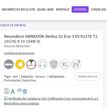
NEUMÁTICOS BICICLETA
QUAD | AGRI
MONTAJE
OFERTAS
CONSEJOS
5/45 R 19 104 W XL
Neumático HANKOOK Ventus S1 Evo 3 EV K127E T2
255/45 R 19 104W XL
Sound Absorber
Cambiar las dimensiones
Tipo
: 4x4
Estación
: Verano
Utilización
:
Detalles técnicos
Polivalente, Deportiva