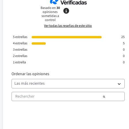
Basado en
30
opiniones
sometidas a
control
Ver todas las reseñas de este sitio
5
estrellas
25
4
estrellas
5
3
estrellas
0
2
estrellas
0
1
estrella
0
Ordenar las opiniones