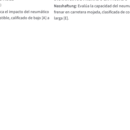
)
Nasshaftung:
Evalúa la capacidad del neumá
ica el impacto del neumático
frenar en carretera mojada, clasificada de cor
ble, calificado de bajo [A] a
larga [E].