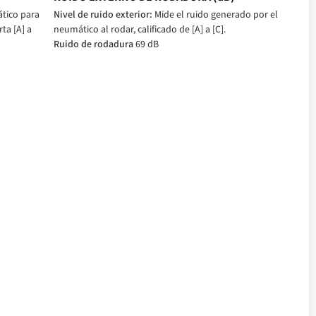
tico para
Nivel de ruido exterior:
Mide el ruido generado por el
ta [A] a
neumático al rodar, calificado de [A] a [C].
Ruido de rodadura
69 dB