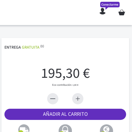
Conectarme
Mi cesta
(1)
ENTREGA
GRATUITA
195,30 €
1,80 €
AÑADIR AL CARRITO