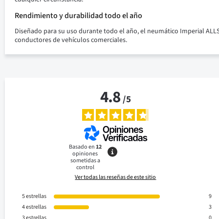
Rendimiento y durabilidad todo el año
Diseñado para su uso durante todo el año, el neumático Imperial AL
conductores de vehículos comerciales.
4.8
/
5
Basado en
12
opiniones
sometidas a
control
Ver todas las reseñas de este sitio
5
estrellas
9
4
estrellas
3
3
estrellas
0