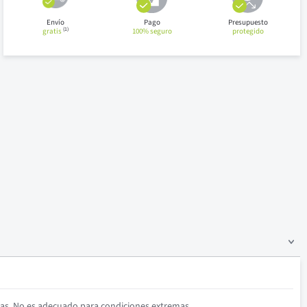
Envío
Pago
Presupuesto
(1)
gratis
100% seguro
protegido
as. No es adecuado para condiciones extremas.