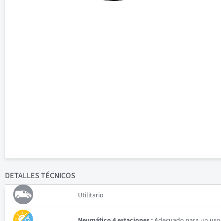
DETALLES
TÉCNICOS
Utilitario
Neumático 4 estaciones :
Adecuado para un uso v