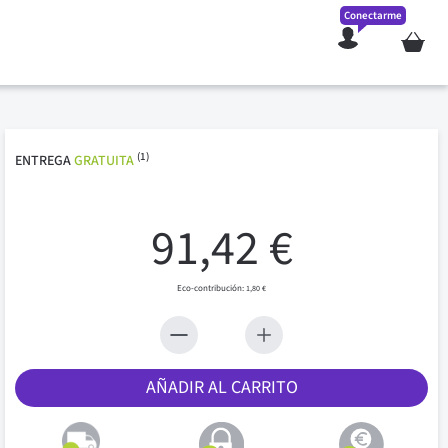
Conectarme
Mi cesta
(1)
ENTREGA
GRATUITA
91,42 €
1,80 €
AÑADIR AL CARRITO