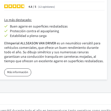
4.8
/
12
opiniones
Lo más destacado:
Buen agarre en superficies resbaladizas
Protección contra el aquaplaning
Estabilidad a plena carga
El
Imperial ALLSEASON VAN DRIVER
es un neumático versátil para
vehículos comerciales, que ofrece un buen rendimiento durante
todo el año. Su dibujo simétrico y sus numerosas ranuras
garantizan una conducción tranquila en carreteras mojadas, al
tiempo que ofrecen un excelente agarre en superficies resbaladizas.
Más información
ersátil durante todo el año en temperaturas tanto negativas como positiv