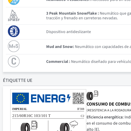
3 Peak Mountain SnowFlake :
Neumático que gar
tracción y frenado en carreteras nevadas.
Dispositivo antideslizante
Mud and Snow:
Neumático con capacidades de ad
Commercial :
Neumático diseñado para vehículos 
ÉTIQUETTE UE
CONSUMO DE COMBU
(RESISTENCIA A LA RODADURA
Eficiencia energética:
Ind
en el consumo de combusti
alto [E].