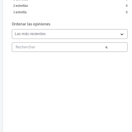
2
estrellas
0
1
estrella
0
Ordenar las opiniones