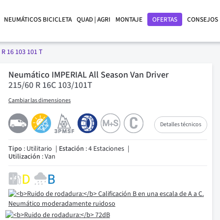
NEUMÁTICOS BICICLETA
QUAD | AGRI
MONTAJE
OFERTAS
CONSEJOS
 R 16 103 101 T
Neumático IMPERIAL All Season Van Driver
215/60 R 16C 103/101T
Cambiar las dimensiones
Detalles técnicos
Tipo
: Utilitario
Estación
: 4 Estaciones
Utilización
: Van