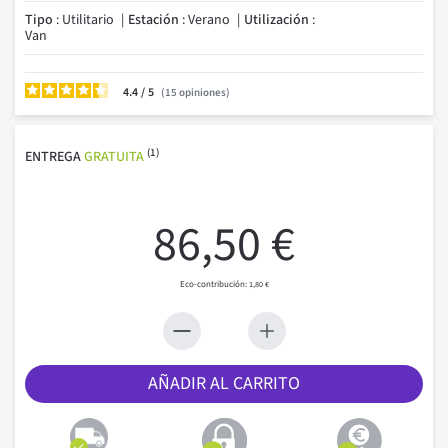
Tipo
: Utilitario
Estación
: Verano
Utilización
:
Van
4.4
/
15
opiniones
(1)
ENTREGA
GRATUITA
86,50 €
1,80 €
AÑADIR AL CARRITO