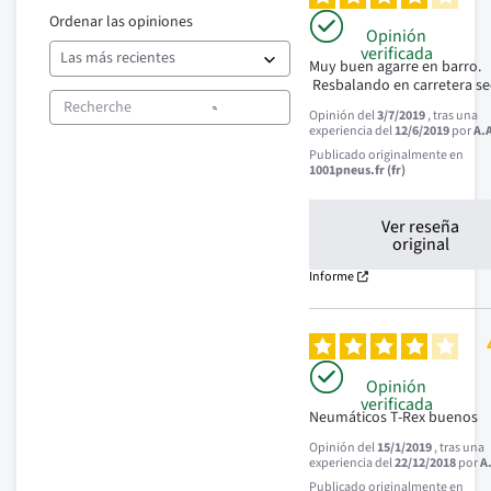
Ordenar las opiniones
Opinión
verificada
Muy buen agarre en barro.

 Resbalando en carretera s
Opinión del
3/7/2019
, tras una
experiencia del
12/6/2019
por
A.
Publicado originalmente en
1001pneus.fr (fr)
Ver reseña
original
Informe
Opinión
verificada
Neumáticos T-Rex buenos
Opinión del
15/1/2019
, tras una
experiencia del
22/12/2018
por
A
Publicado originalmente en