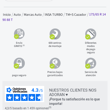
175/65 R 14
Inicio
Auto
Marcas Auto
INSA TURBO
TM+S Cazador
90 88 T
Envío
600 centros
Diferentes
(1)
GRATIS
de montaje
modos
de pago
seguro
Precios bajos
Servicio de
pago seguro
garantizados
atención
NUESTROS CLIENTES NOS
ADORAN ♥
¡Porque tu satisfacción es lo que
importa!
(3)
4,3/5 basado en 1 459 opiniones