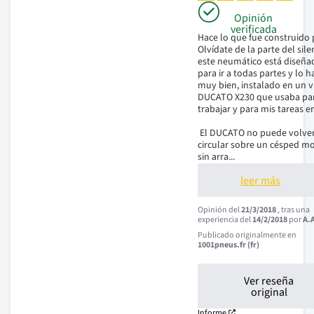
Opinión
verificada
Hace lo que fue construido p
Olvídate de la parte del silen
este neumático está diseña
para ir a todas partes y lo ha
muy bien, instalado en un vi
DUCATO X230 que usaba para
trabajar y para mis tareas en
 El DUCATO no puede volver a 
circular sobre un césped mo
sin arra
...
leer más
Opinión del
21/3/2018
, tras una
experiencia del
14/2/2018
por
A.
Publicado originalmente en
1001pneus.fr (fr)
Ver reseña
original
Informe