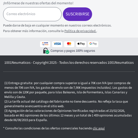
¡Infórmese de nuestras ofertas del momento!
C
o
SUSCRIBIRSE
r
r
Puede darse de baja en cualquier momento en nuestros correos electrónicos.
e
Para obtener más información, consulte la
Política de privacidad.
.
o
e
l
e
Compras y pagos 100% seguros
c
t
1001Neumaticos - Copyright 2025 - Todos los derechos reservados 1001Neumaticos
r
ó
n
i
c
Entrega gratuita: por cualquier compra superior o igual a 70€ con IVA (por compras de
o
menos de 70€ con IVA, los gastos de envío son de 7,90€ impuestos incluidos). Los gastos de
envío son de 120€ por paquete, para Islas Baleares, Isla de Formentera, Islas Canarias y
Melilla y Ceuta.
La tarifa actual del catálogo del fabricante no tiene descuento. No refleja la tasa que
generalmente se encuentra en el sitio web.
Agregación de las valoraciones de Opiniones Verificadas registradas el 23/02/2026,
basada en 861 opiniones de los últimos 12 meses y un total de 1 459 opiniones acumuladas
desde 06/08/2015 para España.
* Consulte las condiciones de las ofertas comerciales haciendo
clic aquí