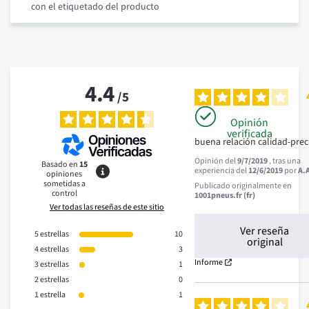
con el etiquetado del producto
4.4
/
5
Opinión
verificada
buena relación calidad-prec
Opinión del
9/7/2019
, tras una
Basado en
15
experiencia del
12/6/2019
por
A.
opiniones
sometidas a
Publicado originalmente en
control
1001pneus.fr (fr)
Ver todas las reseñas de este sitio
Ver reseña
5
estrellas
10
original
4
estrellas
3
Informe
3
estrellas
1
2
estrellas
0
1
estrella
1