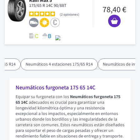
Rain Max 5
175/65 R 14C 90/88T
78,40 €
2
opiniones
5/65 R14
Neumáticos 4 estaciones 175/65 R14
Neumáticos de invi
Neumáticos furgoneta 175 65 14C
Equipar su furgoneta con los
Neumáticos furgoneta 175
65 14C
adecuados es crucial para garantizar una
longevidad kilométrica óptima y una resistencia
excepcional a los impactos, especialmente en entornos
urbanos donde los bordillos y las irregularidades de la
carretera son comunes. Estos neumáticos están diseñados
para soportar el peso de cargas pesadas y ofrecer un
rendimiento fiable en situaciones de entrega y transporte.