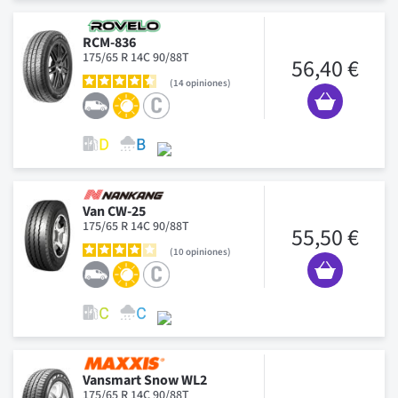
RCM-836
175/65 R 14C 90/88T
56,40 €
14
opiniones
Van CW-25
175/65 R 14C 90/88T
55,50 €
10
opiniones
Vansmart Snow WL2
175/65 R 14C 90/88T