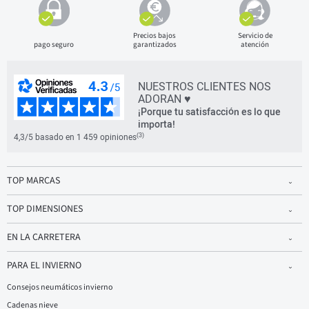
Precios bajos
Servicio de
pago seguro
garantizados
atención
NUESTROS CLIENTES NOS
ADORAN ♥
¡Porque tu satisfacción es lo que
importa!
(3)
4,3/5 basado en 1 459 opiniones
TOP MARCAS
TOP DIMENSIONES
EN LA CARRETERA
PARA EL INVIERNO
Consejos neumáticos invierno
Cadenas nieve