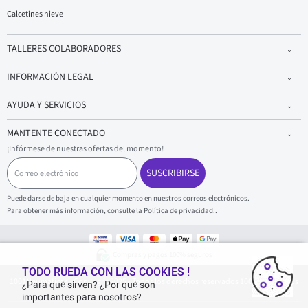
Calcetines nieve
TALLERES COLABORADORES
INFORMACIÓN LEGAL
AYUDA Y SERVICIOS
MANTENTE CONECTADO
¡Infórmese de nuestras ofertas del momento!
C
o
SUSCRIBIRSE
r
r
Puede darse de baja en cualquier momento en nuestros correos electrónicos.
e
Para obtener más información, consulte la
Política de privacidad.
.
o
e
l
e
Compras y pagos 100% seguros
c
t
TODO RUEDA CON LAS COOKIES !
1001Neumaticos - Copyright 2025 - Todos los derechos reservados 1001Neumaticos
r
¿Para qué sirven? ¿Por qué son
ó
importantes para nosotros?
n