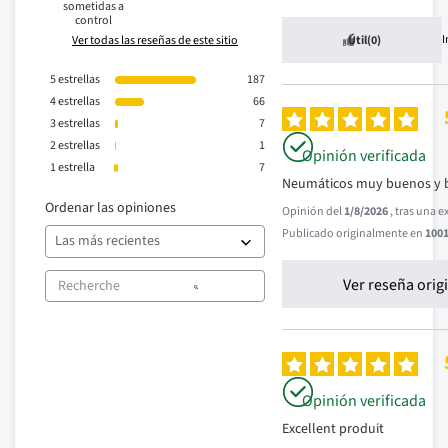
sometidas a
control
Ver todas las reseñas de este sitio
Útil
(0)
5
estrellas
187
4
estrellas
66
3
estrellas
7
2
estrellas
1
Opinión verificada
1
estrella
7
Neumáticos muy buenos y 
Ordenar las opiniones
Opinión del
1/8/2026
, tras una 
Publicado originalmente en
1001
Ver reseña orig
Opinión verificada
Excellent produit