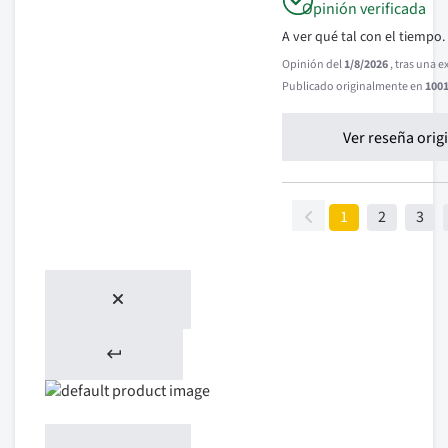
Opinión verificada
A ver qué tal con el tiempo.
Opinión del
1/8/2026
, tras una 
Publicado originalmente en
1001
Ver reseña orig
1
2
3