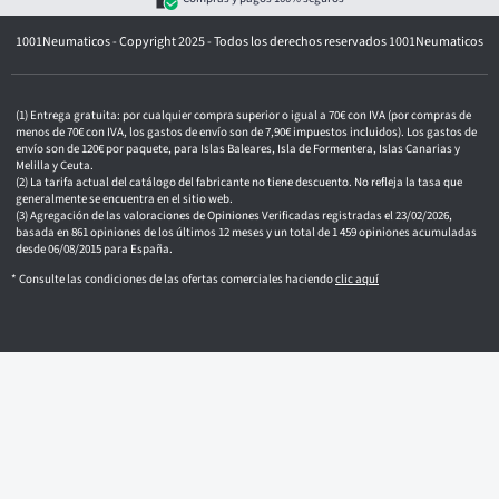
c
t
1001Neumaticos - Copyright 2025 - Todos los derechos reservados 1001Neumaticos
r
ó
n
i
c
Entrega gratuita: por cualquier compra superior o igual a 70€ con IVA (por compras de
o
menos de 70€ con IVA, los gastos de envío son de 7,90€ impuestos incluidos). Los gastos de
envío son de 120€ por paquete, para Islas Baleares, Isla de Formentera, Islas Canarias y
Melilla y Ceuta.
La tarifa actual del catálogo del fabricante no tiene descuento. No refleja la tasa que
generalmente se encuentra en el sitio web.
Agregación de las valoraciones de Opiniones Verificadas registradas el 23/02/2026,
basada en 861 opiniones de los últimos 12 meses y un total de 1 459 opiniones acumuladas
desde 06/08/2015 para España.
* Consulte las condiciones de las ofertas comerciales haciendo
clic aquí