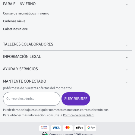
PARA EL INVIERNO
Consejos neumáticos invierno
Cadenas nieve
Calcetines nieve
TALLERES COLABORADORES
INFORMACIÓN LEGAL
AYUDA Y SERVICIOS
MANTENTE CONECTADO
¡Infórmese de nuestras ofertas del momento!
C
o
SUSCRIBIRSE
r
r
Puede darse de baja en cualquier momento en nuestros correos electrónicos.
e
Para obtener más información, consulte la
Política de privacidad.
.
o
e
l
e
Compras y pagos 100% seguros