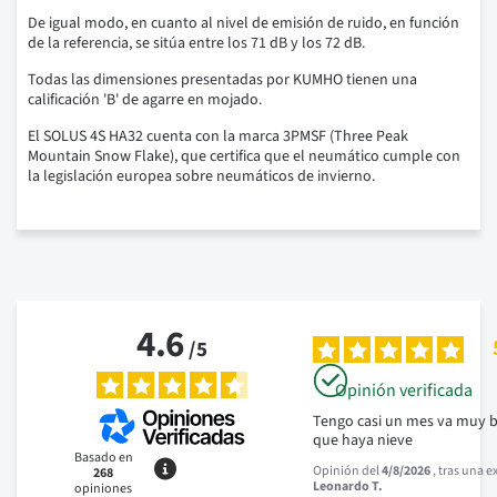
De igual modo, en cuanto al nivel de emisión de ruido, en función
de la referencia, se sitúa entre los 71 dB y los 72 dB.
Todas las dimensiones presentadas por KUMHO tienen una
calificación 'B' de agarre en mojado.
El SOLUS 4S HA32 cuenta con la marca 3PMSF (Three Peak
Mountain Snow Flake), que certifica que el neumático cumple con
la legislación europea sobre neumáticos de invierno.
4.6
/
5
Opinión verificada
Tengo casi un mes va muy bi
que haya nieve
Basado en
Opinión del
4/8/2026
, tras una 
268
Leonardo T.
opiniones