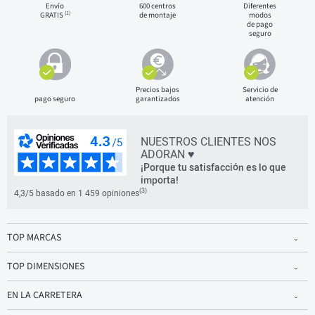
Envío
600 centros
Diferentes
(1)
GRATIS
de montaje
modos
de pago
seguro
Precios bajos
Servicio de
pago seguro
garantizados
atención
NUESTROS CLIENTES NOS
ADORAN ♥
¡Porque tu satisfacción es lo que
importa!
(3)
4,3/5 basado en 1 459 opiniones
TOP MARCAS
TOP DIMENSIONES
EN LA CARRETERA