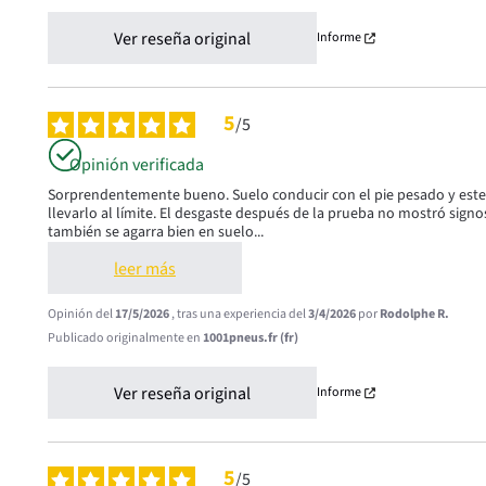
Ver reseña original
Informe
5
/
5
Opinión verificada
Sorprendentemente bueno. Suelo conducir con el pie pesado y este 
llevarlo al límite. El desgaste después de la prueba no mostró signo
también se agarra bien en suelo
...
leer más
Opinión del
17/5/2026
, tras una experiencia del
3/4/2026
por
Rodolphe R.
Publicado originalmente en
1001pneus.fr (fr)
Ver reseña original
Informe
5
/
5