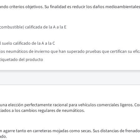
ndo criterios objetivos. Su finalidad es reducir los daños medioambientales y
mbustible) calificada de la A a la E
suelo calificado de la A a la C
os neumáticos de invierno que han superado pruebas que certifican su efic
etiquetado del producto
s una elección perfectamente racional para vehículos comerciales ligeros. 
ciados a los cambios regulares de neumáticos.
en agarre tanto en carreteras mojadas como secas. Sus distancias de frenad
ado.