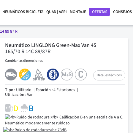
NEUMÁTICOS BICICLETA
QUAD | AGRI
MONTAJE
OFERTAS
CONSEJOS
14 89 87 R
Neumático LINGLONG Green-Max Van 4S
165/70 R 14C 89/87R
Cambiar las dimensiones
Detalles técnicos
Tipo
: Utilitario
Estación
: 4 Estaciones
Utilización
: Van