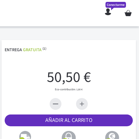
Conectarme
Mi cesta
(1)
ENTREGA
GRATUITA
50,50 €
1,80 €
AÑADIR AL CARRITO