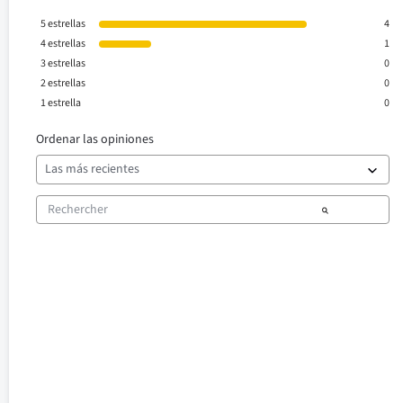
5
estrellas
4
4
estrellas
1
3
estrellas
0
2
estrellas
0
1
estrella
0
Ordenar las opiniones