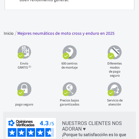
Inicio
Mejores neumáticos de moto cross y enduro en 2025
Envío
600 centros
Diferentes
(1)
GRATIS
de montaje
modos
de pago
seguro
Precios bajos
Servicio de
pago seguro
garantizados
atención
NUESTROS CLIENTES NOS
ADORAN ♥
¡Porque tu satisfacción es lo que