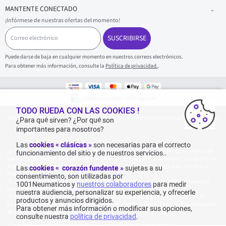
MANTENTE CONECTADO
¡Infórmese de nuestras ofertas del momento!
C
o
SUSCRIBIRSE
r
r
Puede darse de baja en cualquier momento en nuestros correos electrónicos.
e
Para obtener más información, consulte la
Política de privacidad.
.
o
e
l
e
Compras y pagos 100% seguros
c
t
TODO RUEDA CON LAS COOKIES !
1001Neumaticos - Copyright 2025 - Todos los derechos reservados 1001Neumaticos
r
¿Para qué sirven? ¿Por qué son
ó
importantes para nosotros?
n
i
Las
cookies « clásicas »
son necesarias para el correcto
c
Entrega gratuita: por cualquier compra superior o igual a 70€ con IVA (por compras de
funcionamiento del sitio y de nuestros servicios..
o
menos de 70€ con IVA, los gastos de envío son de 7,90€ impuestos incluidos). Los gastos de
envío son de 120€ por paquete, para Islas Baleares, Isla de Formentera, Islas Canarias y
Las
cookies « corazón fundente »
sujetas a su
Melilla y Ceuta.
consentimiento, son utilizadas por
La tarifa actual del catálogo del fabricante no tiene descuento. No refleja la tasa que
1001Neumaticos y
nuestros colaboradores
para medir
generalmente se encuentra en el sitio web.
nuestra audiencia, personalizar su experiencia, y ofrecerle
Agregación de las valoraciones de Opiniones Verificadas registradas el 23/02/2026,
productos y anuncios dirigidos.
basada en 861 opiniones de los últimos 12 meses y un total de 1 459 opiniones acumuladas
Para obtener más información o modificar sus opciones,
desde 06/08/2015 para España.
consulte nuestra
política de privacidad
.
* Consulte las condiciones de las ofertas comerciales haciendo
clic aquí