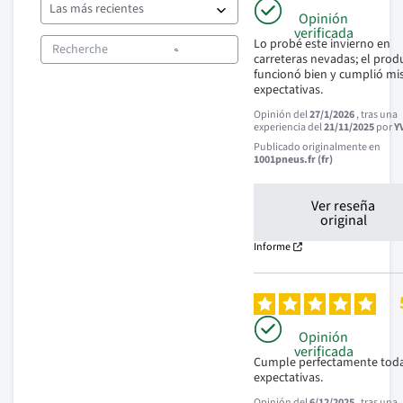
Opinión
verificada
Lo probé este invierno en 
carreteras nevadas; el produ
funcionó bien y cumplió mis
expectativas.
Opinión del
27/1/2026
, tras una
experiencia del
21/11/2025
por
Y
Publicado originalmente en
1001pneus.fr (fr)
Ver reseña
original
Informe
Opinión
verificada
Cumple perfectamente todas
expectativas.
Opinión del
6/12/2025
, tras una