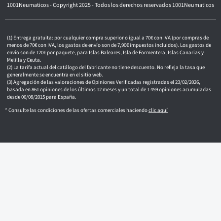
1001Neumaticos - Copyright 2025 - Todos los derechos reservados 1001Neumaticos
r
ó
n
i
c
Entrega gratuita: por cualquier compra superior o igual a 70€ con IVA (por compras de
o
menos de 70€ con IVA, los gastos de envío son de 7,90€ impuestos incluidos). Los gastos de
envío son de 120€ por paquete, para Islas Baleares, Isla de Formentera, Islas Canarias y
Melilla y Ceuta.
La tarifa actual del catálogo del fabricante no tiene descuento. No refleja la tasa que
generalmente se encuentra en el sitio web.
Agregación de las valoraciones de Opiniones Verificadas registradas el 23/02/2026,
basada en 861 opiniones de los últimos 12 meses y un total de 1 459 opiniones acumuladas
desde 06/08/2015 para España.
* Consulte las condiciones de las ofertas comerciales haciendo
clic aquí