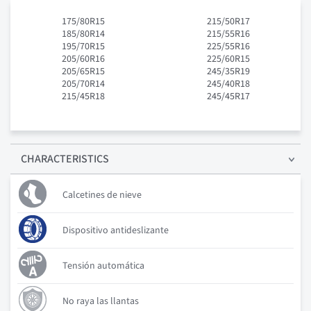
175/80R15
215/50R17
185/80R14
215/55R16
195/70R15
225/55R16
205/60R16
225/60R15
205/65R15
245/35R19
205/70R14
245/40R18
215/45R18
245/45R17
CHARACTERISTICS
Calcetines de nieve
Dispositivo antideslizante
Tensión automática
No raya las llantas