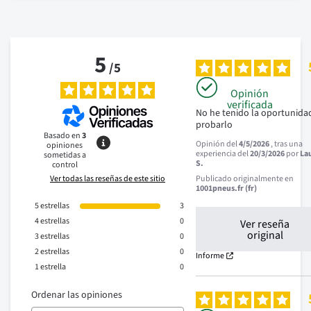
5
/
5
Opinión
verificada
No he tenido la oportunidad
probarlo
Basado en
3
Opinión del
4/5/2026
, tras una
opiniones
experiencia del
20/3/2026
por
La
sometidas a
S.
control
Ver todas las reseñas de este sitio
Publicado originalmente en
1001pneus.fr (fr)
5
estrellas
3
4
estrellas
0
Ver reseña
original
3
estrellas
0
2
estrellas
0
Informe
1
estrella
0
Ordenar las opiniones