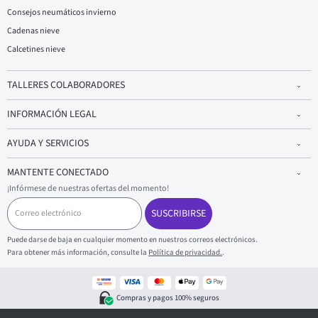
Consejos neumáticos invierno
Cadenas nieve
Calcetines nieve
TALLERES COLABORADORES
INFORMACIÓN LEGAL
AYUDA Y SERVICIOS
MANTENTE CONECTADO
¡Infórmese de nuestras ofertas del momento!
C
o
SUSCRIBIRSE
r
r
Puede darse de baja en cualquier momento en nuestros correos electrónicos.
e
Para obtener más información, consulte la
Política de privacidad.
.
o
e
l
e
Compras y pagos 100% seguros
c
t