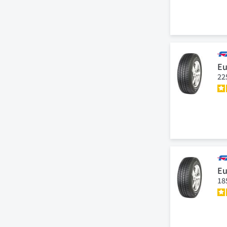
Eu
22
Eu
18