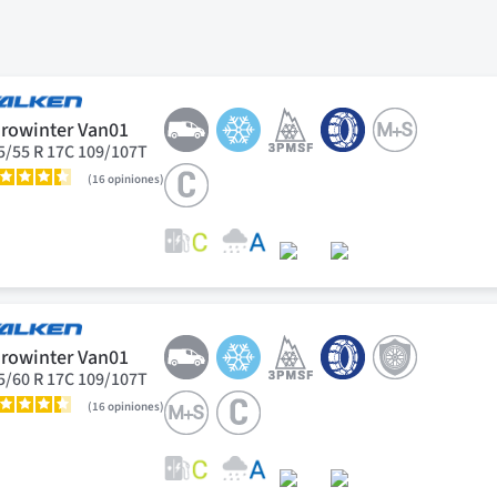
rowinter Van01
5/55 R 17C 109/107T
16
opiniones
rowinter Van01
5/60 R 17C 109/107T
16
opiniones