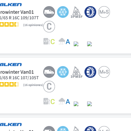
rowinter Van01
5/65 R 16C 109/107T
16
opiniones
rowinter Van01
5/65 R 16C 107/105T
16
opiniones