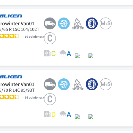
rowinter Van01
5/65 R 15C 104/102T
16
opiniones
rowinter Van01
5/70 R 14C 95/93T
16
opiniones