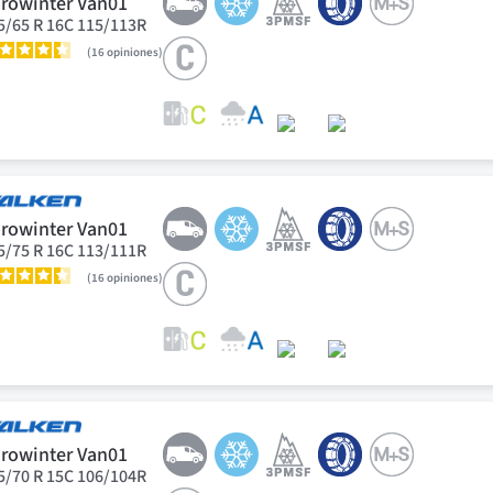
rowinter Van01
5/65 R 16C 115/113R
16
opiniones
rowinter Van01
5/75 R 16C 113/111R
16
opiniones
rowinter Van01
5/70 R 15C 106/104R