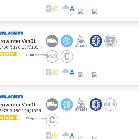
rowinter Van01
5/60 R 17C 107/105H
16
opiniones
rowinter Van01
5/75 R 16C 104/102R
16
opiniones