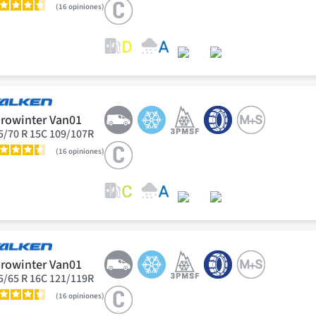
16
opiniones
rowinter Van01
5/70 R 15C 109/107R
16
opiniones
rowinter Van01
5/65 R 16C 121/119R
16
opiniones