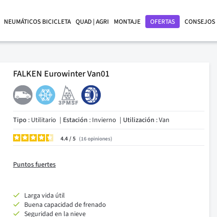
NEUMÁTICOS BICICLETA
QUAD | AGRI
MONTAJE
OFERTAS
CONSEJOS
FALKEN Eurowinter Van01
Tipo
: Utilitario
Estación
: Invierno
Utilización
: Van
4.4
/
16
opiniones
Puntos fuertes
Larga vida útil
Buena capacidad de frenado
Seguridad en la nieve