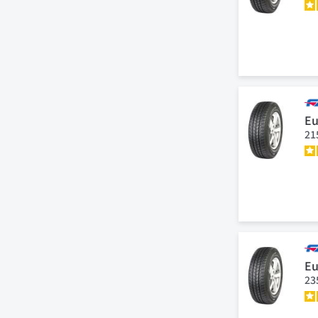
Eu
21
Eu
23