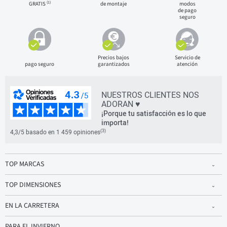
(1)
GRATIS
de montaje
modos
de pago
seguro
Precios bajos
Servicio de
pago seguro
garantizados
atención
NUESTROS CLIENTES NOS
ADORAN ♥
¡Porque tu satisfacción es lo que
importa!
(3)
4,3/5 basado en 1 459 opiniones
TOP MARCAS
TOP DIMENSIONES
EN LA CARRETERA
PARA EL INVIERNO