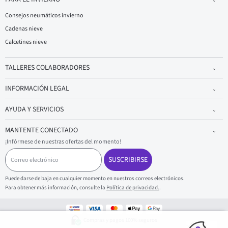
Consejos neumáticos invierno
Cadenas nieve
Calcetines nieve
TALLERES COLABORADORES
INFORMACIÓN LEGAL
AYUDA Y SERVICIOS
MANTENTE CONECTADO
¡Infórmese de nuestras ofertas del momento!
C
o
SUSCRIBIRSE
r
r
Puede darse de baja en cualquier momento en nuestros correos electrónicos.
e
Para obtener más información, consulte la
Política de privacidad.
.
o
e
l
e
Compras y pagos 100% seguros
c