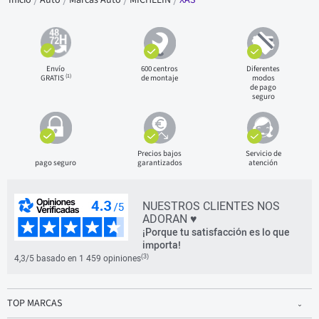
Envío
600 centros
Diferentes
(1)
GRATIS
de montaje
modos
de pago
seguro
Precios bajos
Servicio de
pago seguro
garantizados
atención
NUESTROS CLIENTES NOS
ADORAN ♥
¡Porque tu satisfacción es lo que
importa!
(3)
4,3/5 basado en 1 459 opiniones
TOP MARCAS