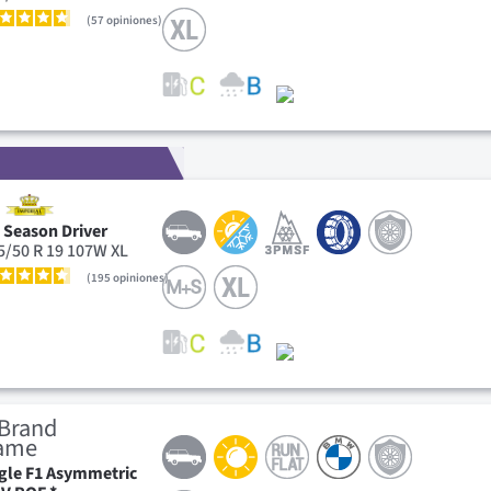
57
opiniones
l Season Driver
5/50 R 19 107W XL
195
opiniones
gle F1 Asymmetric