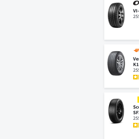
VI
25
Ve
K1
25
Sc
SF
25