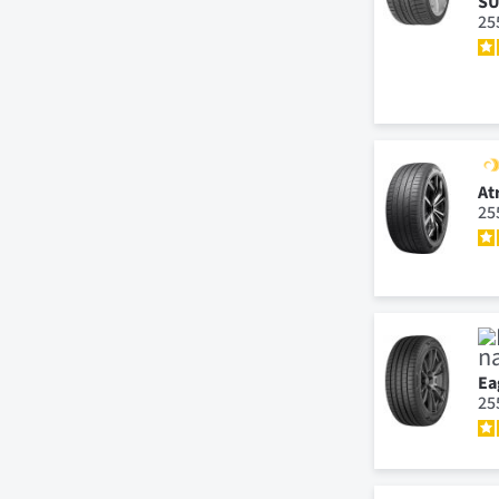
SU
25
At
25
Ea
25