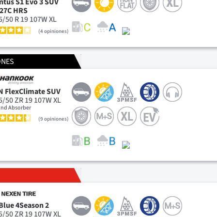
ntus S1 Evo 3 SUV
27C HRS
5/50 R 19 107W XL
4
opiniones
ONES
N FlexClimate SUV
5/50 ZR 19 107W XL
nd Absorber
9
opiniones
Blue 4Season 2
5/50 ZR 19 107W XL