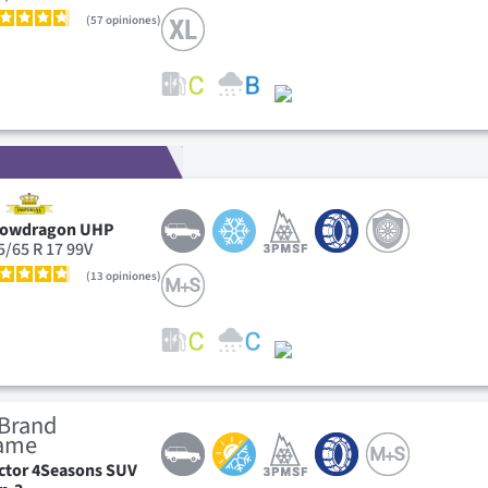
57
opiniones
owdragon UHP
5/65 R 17 99V
13
opiniones
ctor 4Seasons SUV