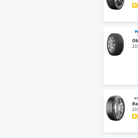
Ob
21
Ra
21