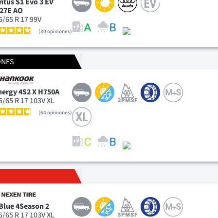
ntus S1 Evo 3 EV
27E AO
5/65 R 17 99V
30
opiniones
ONES
nergy 4S2 X H750A
5/65 R 17 103V XL
64
opiniones
Blue 4Season 2
5/65 R 17 103V XL