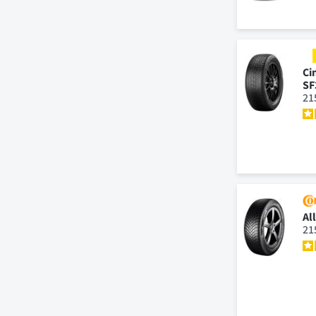
Ci
SF
21
Al
21