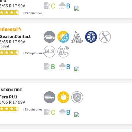
n-3
5/65 R 17 99V
29
opiniones
lSeasonContact
5/65 R 17 99V
tiSeal
159
opiniones
Fera RU1
5/65 R 17 99V
93
opiniones