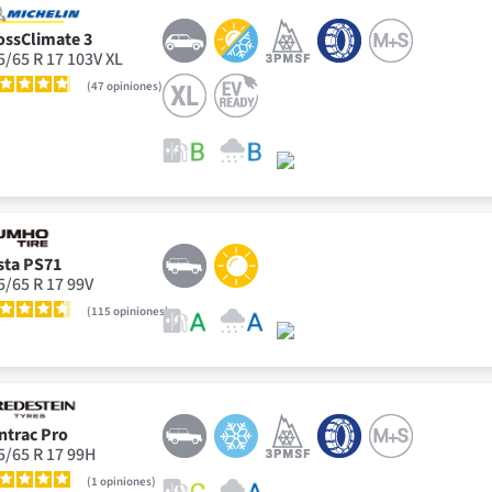
ossClimate 3
5/65 R 17 103V XL
47
opiniones
sta PS71
5/65 R 17 99V
115
opiniones
ntrac Pro
5/65 R 17 99H
1
opiniones