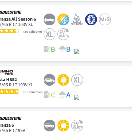
ranza All Season 6
5/65 R 17 103V XL
26
opiniones
sta HS52
5/65 R 17 103V XL
51
opiniones
ranza 6
5/65 R 17 99V