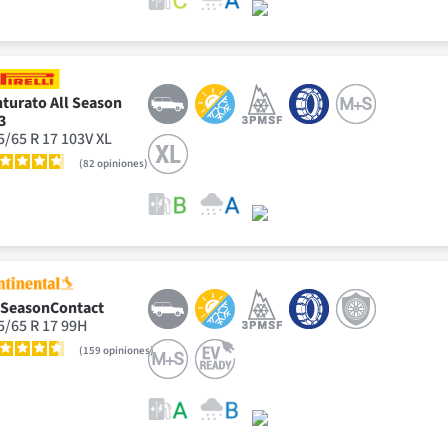
nturato All Season
3
5/65 R 17 103V XL
82
opiniones
lSeasonContact
5/65 R 17 99H
159
opiniones