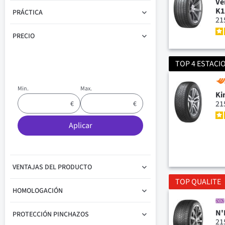
Ve
K1
PRÁCTICA
21
PRECIO
TOP 4 ESTACI
Min.
Max.
Ki
21
Aplicar
VENTAJAS DEL PRODUCTO
TOP QUALITE
HOMOLOGACIÓN
N'
PROTECCIÓN PINCHAZOS
21