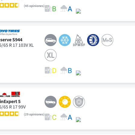
45
opiniones
serve S944
5/65 R 17 103V XL
inExpert 5
5/65 R 17 99V
29
opiniones