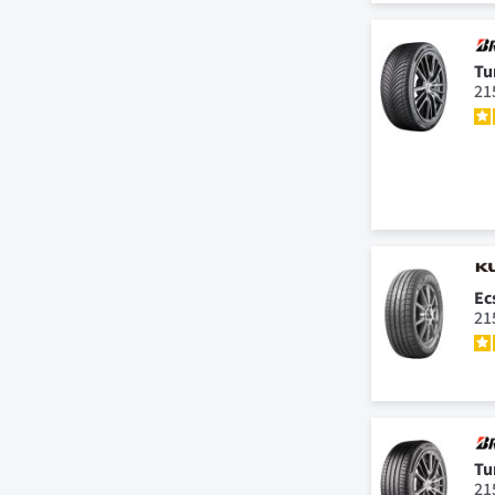
Tu
21
Ec
21
Tu
21