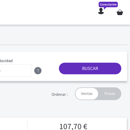
Conectarme
Mi cesta
locidad
BUSCAR
?
Ordenar :
107,70 €