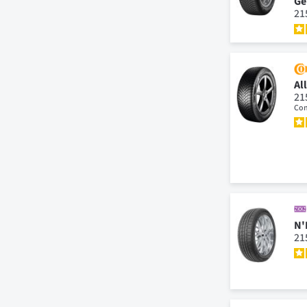
Ge
21
Al
21
Con
N'
21