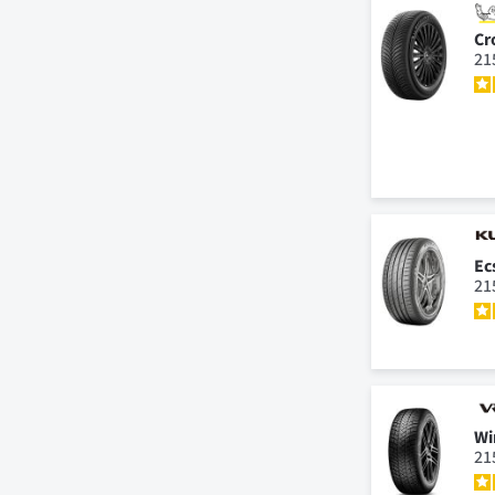
Cr
21
Ec
21
Wi
21