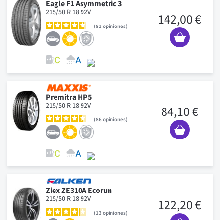
Eagle F1 Asymmetric 3
215/50 R 18 92V
142,00 €
81
opiniones
Premitra HP5
215/50 R 18 92V
84,10 €
86
opiniones
Ziex ZE310A Ecorun
215/50 R 18 92V
122,20 €
13
opiniones