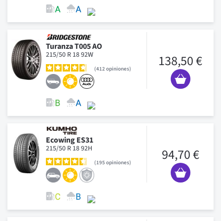
Turanza T005 AO
215/50 R 18 92W
138,50 €
412
opiniones
Ecowing ES31
215/50 R 18 92H
94,70 €
195
opiniones