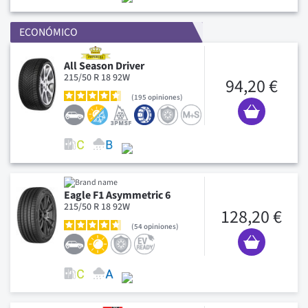
ECONÓMICO
All Season Driver
215/50 R 18 92W
94,20 €
195
opiniones
Eagle F1 Asymmetric 6
215/50 R 18 92W
128,20 €
54
opiniones