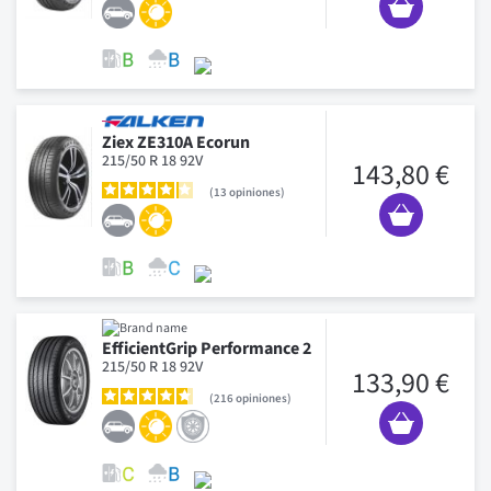
Ziex ZE310A Ecorun
215/50 R 18 92V
143,80 €
13
opiniones
EfficientGrip Performance 2
215/50 R 18 92V
133,90 €
216
opiniones