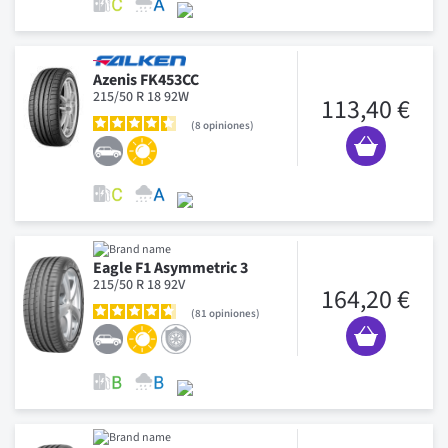
Azenis FK453CC
215/50 R 18 92W
113,40 €
8
opiniones
Eagle F1 Asymmetric 3
215/50 R 18 92V
164,20 €
81
opiniones