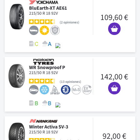
BluEarth-XT AE61
215/50 R 18 92V
109,60 €
2
opiniones
WR Snowproof P
215/50 R 18 92V
142,00 €
13
opiniones
Winter Activa SV-3
215/50 R 18 92V
92,00 €