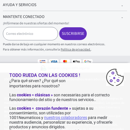
AYUDA Y SERVICIOS
MANTENTE CONECTADO
¡Infórmese de nuestras ofertas del momento!
C
o
SUSCRIBIRSE
r
r
Puede darse de baja en cualquier momento en nuestros correos electrónicos.
e
Para obtener más información, consulte la
Política de privacidad.
.
o
e
l
e
Compras y pagos 100% seguros
c
t
TODO RUEDA CON LAS COOKIES !
1001Neumaticos - Copyright 2025 - Todos los derechos reservados 1001Neumaticos
r
¿Para qué sirven? ¿Por qué son
ó
importantes para nosotros?
n
i
Las
cookies « clásicas »
son necesarias para el correcto
c
Entrega gratuita: por cualquier compra superior o igual a 70€ con IVA (por compras de
funcionamiento del sitio y de nuestros servicios..
o
menos de 70€ con IVA, los gastos de envío son de 7,90€ impuestos incluidos). Los gastos de
envío son de 120€ por paquete, para Islas Baleares, Isla de Formentera, Islas Canarias y
Las
cookies « corazón fundente »
sujetas a su
Melilla y Ceuta.
consentimiento, son utilizadas por
La tarifa actual del catálogo del fabricante no tiene descuento. No refleja la tasa que
1001Neumaticos y
nuestros colaboradores
para medir
generalmente se encuentra en el sitio web.
nuestra audiencia, personalizar su experiencia, y ofrecerle
Agregación de las valoraciones de Opiniones Verificadas registradas el 23/02/2026,
productos y anuncios dirigidos.
basada en 861 opiniones de los últimos 12 meses y un total de 1 459 opiniones acumuladas