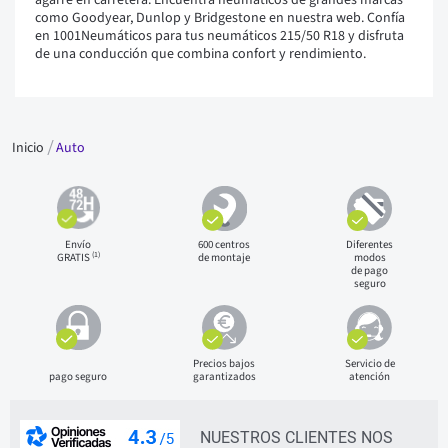
agarre en carretera. Encuentra neumáticos de grandes marcas
como Goodyear, Dunlop y Bridgestone en nuestra web. Confía
en 1001Neumáticos para tus neumáticos 215/50 R18 y disfruta
de una conducción que combina confort y rendimiento.
Inicio
Auto
Envío
600 centros
Diferentes
(1)
GRATIS
de montaje
modos
de pago
seguro
Precios bajos
Servicio de
pago seguro
garantizados
atención
NUESTROS CLIENTES NOS