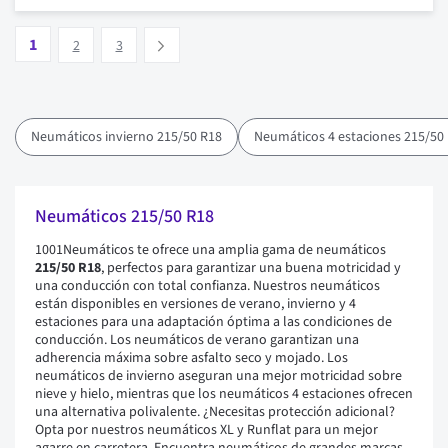
Pagina
Vous lisez actuellement la page
Pagina
Pagina
1
Suivant
2
3
Neumáticos invierno 215/50 R18
Neumáticos 4 estaciones 215/50
Neumáticos 215/50 R18
1001Neumáticos te ofrece una amplia gama de neumáticos
215/50 R18
, perfectos para garantizar una buena motricidad y
una conducción con total confianza. Nuestros neumáticos
están disponibles en versiones de verano, invierno y 4
estaciones para una adaptación óptima a las condiciones de
conducción. Los neumáticos de verano garantizan una
adherencia máxima sobre asfalto seco y mojado. Los
neumáticos de invierno aseguran una mejor motricidad sobre
nieve y hielo, mientras que los neumáticos 4 estaciones ofrecen
una alternativa polivalente. ¿Necesitas protección adicional?
Opta por nuestros neumáticos XL y Runflat para un mejor