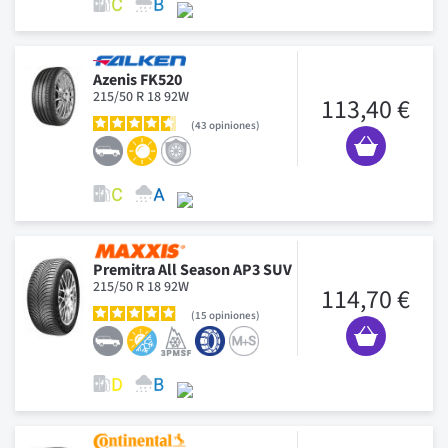
Azenis FK520
215/50 R 18 92W
113,40 €
43
opiniones
Premitra All Season AP3 SUV
215/50 R 18 92W
114,70 €
15
opiniones