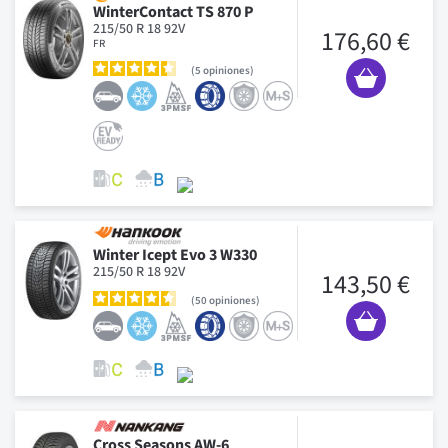
WinterContact TS 870 P
215/50 R 18 92V
176,60 €
FR
5
opiniones
Winter Icept Evo 3 W330
215/50 R 18 92V
143,50 €
50
opiniones
Cross Seasons AW-6