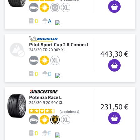
Pilot Sport Cup 2 R Connect
245/30 ZR 20 90Y XL
443,30 €
Potenza Race L
245/30 R 20 90Y XL
231,50 €
3
opiniones