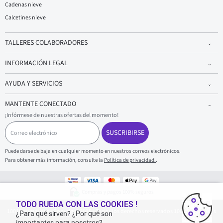
Cadenas nieve
Calcetines nieve
TALLERES COLABORADORES
INFORMACIÓN LEGAL
AYUDA Y SERVICIOS
MANTENTE CONECTADO
¡Infórmese de nuestras ofertas del momento!
C
o
SUSCRIBIRSE
r
r
Puede darse de baja en cualquier momento en nuestros correos electrónicos.
e
Para obtener más información, consulte la
Política de privacidad.
.
o
e
l
e
Compras y pagos 100% seguros
c
t
TODO RUEDA CON LAS COOKIES !
1001Neumaticos - Copyright 2025 - Todos los derechos reservados 1001Neumaticos
r
¿Para qué sirven? ¿Por qué son
ó
importantes para nosotros?