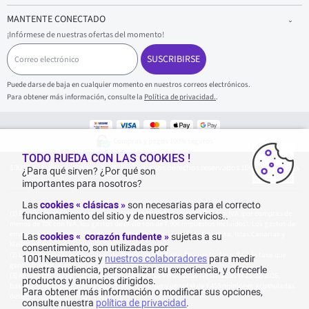
MANTENTE CONECTADO
¡Infórmese de nuestras ofertas del momento!
C
o
SUSCRIBIRSE
r
r
Puede darse de baja en cualquier momento en nuestros correos electrónicos.
e
Para obtener más información, consulte la
Política de privacidad.
.
o
e
l
e
Compras y pagos 100% seguros
c
t
TODO RUEDA CON LAS COOKIES !
1001Neumaticos - Copyright 2025 - Todos los derechos reservados 1001Neumaticos
r
¿Para qué sirven? ¿Por qué son
ó
importantes para nosotros?
n
i
Las
cookies « clásicas »
son necesarias para el correcto
c
Entrega gratuita: por cualquier compra superior o igual a 70€ con IVA (por compras de
funcionamiento del sitio y de nuestros servicios..
o
menos de 70€ con IVA, los gastos de envío son de 7,90€ impuestos incluidos). Los gastos de
envío son de 120€ por paquete, para Islas Baleares, Isla de Formentera, Islas Canarias y
Las
cookies « corazón fundente »
sujetas a su
Melilla y Ceuta.
consentimiento, son utilizadas por
La tarifa actual del catálogo del fabricante no tiene descuento. No refleja la tasa que
1001Neumaticos y
nuestros colaboradores
para medir
generalmente se encuentra en el sitio web.
nuestra audiencia, personalizar su experiencia, y ofrecerle
Agregación de las valoraciones de Opiniones Verificadas registradas el 23/02/2026,
productos y anuncios dirigidos.
basada en 861 opiniones de los últimos 12 meses y un total de 1 459 opiniones acumuladas
Para obtener más información o modificar sus opciones,
desde 06/08/2015 para España.
consulte nuestra
política de privacidad
.