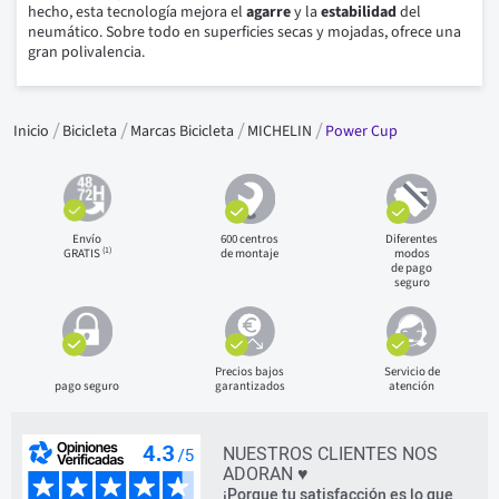
hecho, esta tecnología mejora el
agarre
y la
estabilidad
del
neumático. Sobre todo en superficies secas y mojadas, ofrece una
gran polivalencia.
Inicio
Bicicleta
Marcas Bicicleta
MICHELIN
Power Cup
Envío
600 centros
Diferentes
(1)
GRATIS
de montaje
modos
de pago
seguro
Precios bajos
Servicio de
pago seguro
garantizados
atención
NUESTROS CLIENTES NOS
ADORAN ♥
¡Porque tu satisfacción es lo que