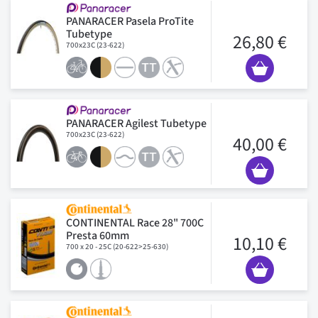
PANARACER Pasela ProTite
Tubetype
26,80 €
700x23C (23-622)
PANARACER Agilest Tubetype
700x23C (23-622)
40,00 €
CONTINENTAL Race 28" 700C
Presta 60mm
10,10 €
700 x 20 - 25C (20-622>25-630)