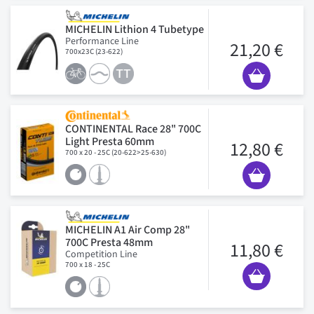
MICHELIN Lithion 4 Tubetype
Performance Line
21,20 €
700x23C (23-622)
CONTINENTAL Race 28" 700C
Light Presta 60mm
12,80 €
700 x 20 - 25C (20-622>25-630)
MICHELIN A1 Air Comp 28"
700C Presta 48mm
11,80 €
Competition Line
700 x 18 - 25C