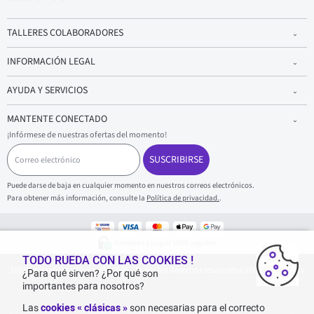
TALLERES COLABORADORES
INFORMACIÓN LEGAL
AYUDA Y SERVICIOS
MANTENTE CONECTADO
¡Infórmese de nuestras ofertas del momento!
C
o
SUSCRIBIRSE
r
r
Puede darse de baja en cualquier momento en nuestros correos electrónicos.
e
Para obtener más información, consulte la
Política de privacidad.
.
o
e
l
e
Compras y pagos 100% seguros
c
t
TODO RUEDA CON LAS COOKIES !
1001Neumaticos - Copyright 2025 - Todos los derechos reservados 1001Neumaticos
r
¿Para qué sirven? ¿Por qué son
ó
importantes para nosotros?
n
i
Las
cookies « clásicas »
son necesarias para el correcto