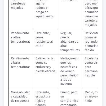
carreteras
agarre,
pero menos
mojadas
reduce el
eficaz que un
riesgo de
neumático de
aquaplaning
verano en
carreteras
mojadas
Rendimiento
Excelente,
Regular,
Deficiente, la
a altas
goma
puede
goma se
temperaturas
resistente al
ablandarse a
reblandece
calor
altas
demasiado
temperaturas
rápido
Rendimiento
Deficiente, la
Medio, mejor
Excelente,
a bajas
goma se
que los
goma diseñad
temperaturas
endurece y
neumáticos
para
pierde eficacia
de verano
permanecer
pero inferior
flexible
a los de
invierno
Manejabilidad
Excelente,
Bueno, pero
Medio, mejor
y capacidad
estructura
un
en nieve y
de respuesta
rígida y
compromiso
hielo
flancos
comparado