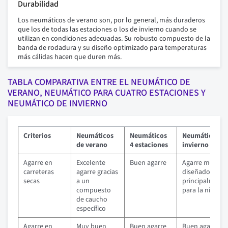
Durabilidad
Los neumáticos de verano son, por lo general, más duraderos
que los de todas las estaciones o los de invierno cuando se
utilizan en condiciones adecuadas. Su robusto compuesto de la
banda de rodadura y su diseño optimizado para temperaturas
más cálidas hacen que duren más.
TABLA COMPARATIVA ENTRE EL NEUMÁTICO DE
VERANO, NEUMÁTICO PARA CUATRO ESTACIONES Y
NEUMÁTICO DE INVIERNO
Criterios
Neumáticos
Neumáticos
Neumáticos d
de verano
4 estaciones
invierno
Agarre en
Excelente
Buen agarre
Agarre medio,
carreteras
agarre gracias
diseñado
secas
a un
principalment
compuesto
para la nieve
de caucho
específico
Agarre en
Muy buen
Buen agarre
Buen agarre,