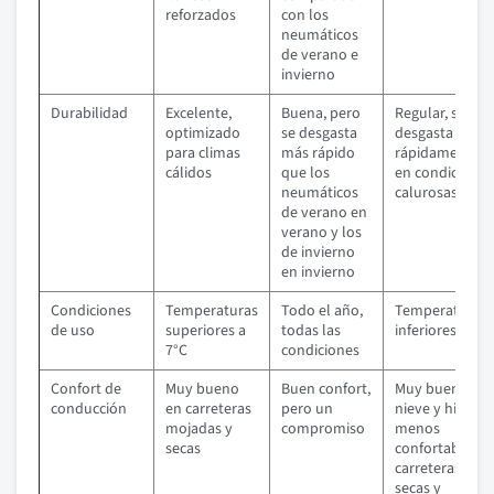
reforzados
con los
neumáticos
de verano e
invierno
Durabilidad
Excelente,
Buena, pero
Regular, se
optimizado
se desgasta
desgasta
para climas
más rápido
rápidamente
cálidos
que los
en condiciones
neumáticos
calurosas
de verano en
verano y los
de invierno
en invierno
Condiciones
Temperaturas
Todo el año,
Temperaturas
de uso
superiores a
todas las
inferiores a 7°C
7°C
condiciones
Confort de
Muy bueno
Buen confort,
Muy bueno en
conducción
en carreteras
pero un
nieve y hielo,
mojadas y
compromiso
menos
secas
confortable en
carreteras
secas y