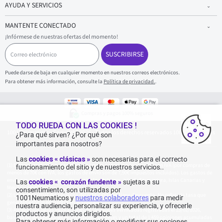
AYUDA Y SERVICIOS
MANTENTE CONECTADO
¡Infórmese de nuestras ofertas del momento!
C
o
SUSCRIBIRSE
r
r
Puede darse de baja en cualquier momento en nuestros correos electrónicos.
e
Para obtener más información, consulte la
Política de privacidad.
.
o
e
l
e
Compras y pagos 100% seguros
c
TODO RUEDA CON LAS COOKIES !
t
1001Neumaticos - Copyright 2025 - Todos los derechos reservados 1001Neumaticos
r
¿Para qué sirven? ¿Por qué son
ó
importantes para nosotros?
n
i
Las
cookies « clásicas »
son necesarias para el correcto
c
Entrega gratuita: por cualquier compra superior o igual a 70€ con IVA (por compras de
funcionamiento del sitio y de nuestros servicios..
o
menos de 70€ con IVA, los gastos de envío son de 7,90€ impuestos incluidos). Los gastos de
envío son de 120€ por paquete, para Islas Baleares, Isla de Formentera, Islas Canarias y
Las
cookies « corazón fundente »
sujetas a su
Melilla y Ceuta.
consentimiento, son utilizadas por
La tarifa actual del catálogo del fabricante no tiene descuento. No refleja la tasa que
1001Neumaticos y
nuestros colaboradores
para medir
generalmente se encuentra en el sitio web.
nuestra audiencia, personalizar su experiencia, y ofrecerle
Agregación de las valoraciones de Opiniones Verificadas registradas el 23/02/2026,
productos y anuncios dirigidos.
basada en 861 opiniones de los últimos 12 meses y un total de 1 459 opiniones acumuladas
Para obtener más información o modificar sus opciones,