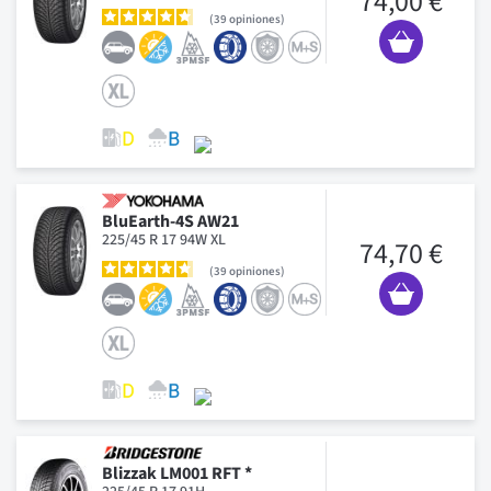
74,00 €
39
opiniones
BluEarth-4S AW21
225/45 R 17 94W XL
74,70 €
39
opiniones
Blizzak LM001 RFT *