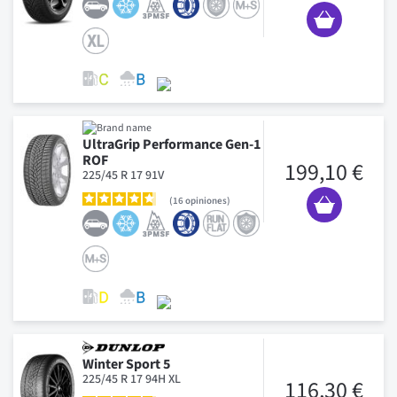
UltraGrip Performance Gen-1
ROF
199,10 €
225/45 R 17 91V
16
opiniones
Winter Sport 5
225/45 R 17 94H XL
116,30 €