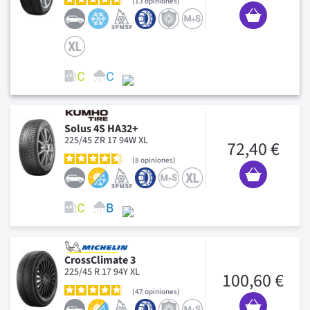
13
opiniones
Solus 4S HA32+
225/45 ZR 17 94W XL
72,40 €
8
opiniones
CrossClimate 3
225/45 R 17 94Y XL
100,60 €
47
opiniones