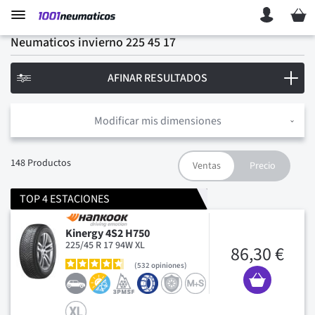
Mi ces
Neumaticos invierno 225 45 17
AFINAR RESULTADOS
Modificar mis dimensiones
148
Productos
TOP 4 ESTACIONES
Kinergy 4S2 H750
225/45 R 17 94W XL
86,30 €
532
opiniones