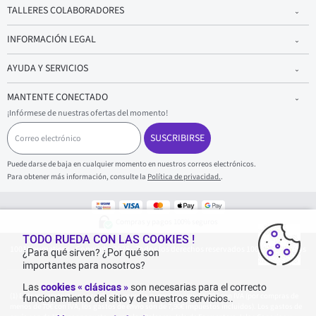
TALLERES COLABORADORES
INFORMACIÓN LEGAL
AYUDA Y SERVICIOS
MANTENTE CONECTADO
¡Infórmese de nuestras ofertas del momento!
C
o
SUSCRIBIRSE
r
r
Puede darse de baja en cualquier momento en nuestros correos electrónicos.
e
Para obtener más información, consulte la
Política de privacidad.
.
o
e
l
e
Compras y pagos 100% seguros
c
t
TODO RUEDA CON LAS COOKIES !
1001Neumaticos - Copyright 2025 - Todos los derechos reservados 1001Neumaticos
r
¿Para qué sirven? ¿Por qué son
ó
importantes para nosotros?
n
i
Las
cookies « clásicas »
son necesarias para el correcto
c
Entrega gratuita: por cualquier compra superior o igual a 70€ con IVA (por compras de
funcionamiento del sitio y de nuestros servicios..
o
menos de 70€ con IVA, los gastos de envío son de 7,90€ impuestos incluidos). Los gastos de