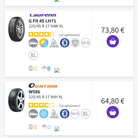
G Fit 4S LH71
225/45 R 17 94W XL
73,80 €
10
opiniones
W586
225/45 R 17 94H XL
64,80 €
15
opiniones