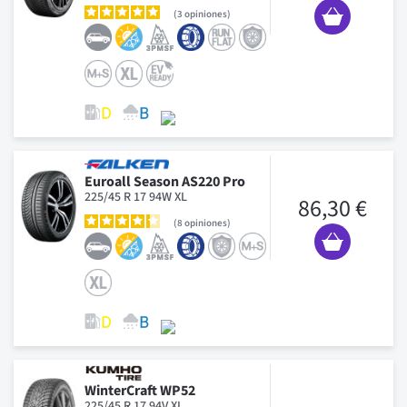
3
opiniones
Euroall Season AS220 Pro
225/45 R 17 94W XL
86,30 €
8
opiniones
WinterCraft WP52
225/45 R 17 94V XL