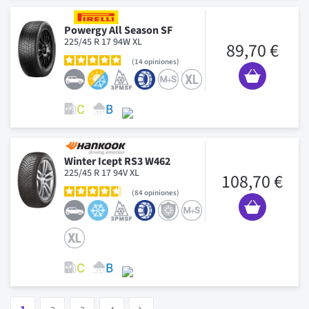
Powergy All Season SF
225/45 R 17 94W XL
89,70 €
14
opiniones
Winter Icept RS3 W462
225/45 R 17 94V XL
108,70 €
84
opiniones
Pagina
Vous lisez actuellement la page
Pagina
Pagina
Pagina