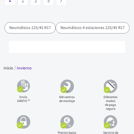
1
Suivant
2
3
4
Neumáticos 225/45 R17
Neumáticos 4 estaciones 225/45 R17
Inicio
Invierno
Envío
600 centros
Diferentes
(1)
GRATIS
de montaje
modos
de pago
seguro
Precios bajos
Servicio de