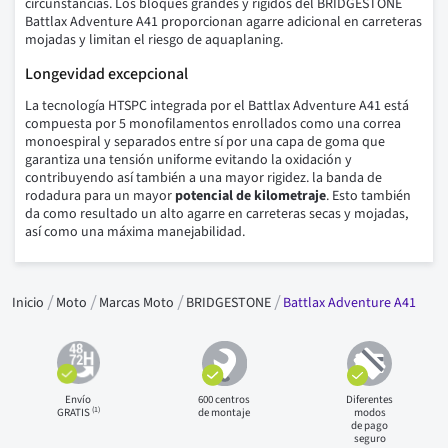
circunstancias. Los bloques grandes y rígidos del BRIDGESTONE
Battlax Adventure A41 proporcionan agarre adicional en carreteras
mojadas y limitan el riesgo de aquaplaning.
Longevidad excepcional
La tecnología HTSPC integrada por el Battlax Adventure A41 está
compuesta por 5 monofilamentos enrollados como una correa
monoespiral y separados entre sí por una capa de goma que
garantiza una tensión uniforme evitando la oxidación y
contribuyendo así también a una mayor rigidez. la banda de
rodadura para un mayor
potencial de kilometraje
. Esto también
da como resultado un alto agarre en carreteras secas y mojadas,
así como una máxima manejabilidad.
Inicio
Moto
Marcas Moto
BRIDGESTONE
Battlax Adventure A41
Envío
600 centros
Diferentes
(1)
GRATIS
de montaje
modos
de pago
seguro