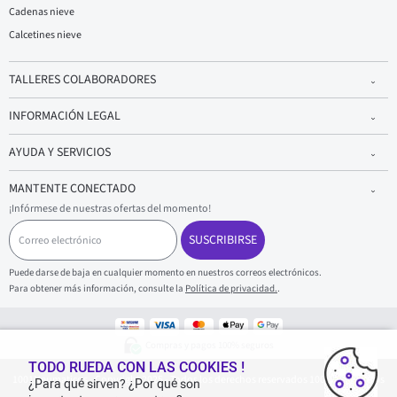
Cadenas nieve
Calcetines nieve
TALLERES COLABORADORES
INFORMACIÓN LEGAL
AYUDA Y SERVICIOS
MANTENTE CONECTADO
¡Infórmese de nuestras ofertas del momento!
C
o
SUSCRIBIRSE
r
r
Puede darse de baja en cualquier momento en nuestros correos electrónicos.
e
Para obtener más información, consulte la
Política de privacidad.
.
o
e
l
e
Compras y pagos 100% seguros
c
t
TODO RUEDA CON LAS COOKIES !
1001Neumaticos - Copyright 2025 - Todos los derechos reservados 1001Neumaticos
r
¿Para qué sirven? ¿Por qué son
ó