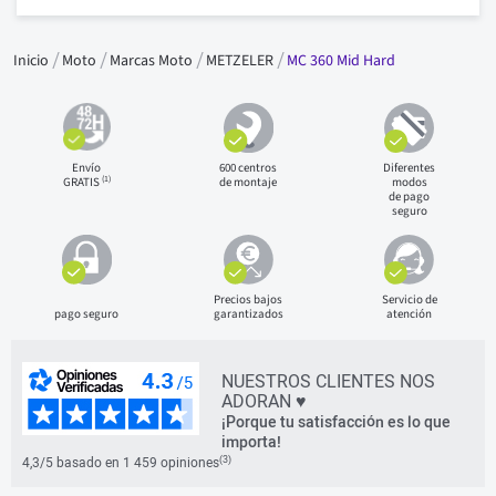
Inicio
Moto
Marcas Moto
METZELER
MC 360 Mid Hard
Envío
600 centros
Diferentes
(1)
GRATIS
de montaje
modos
de pago
seguro
Precios bajos
Servicio de
pago seguro
garantizados
atención
NUESTROS CLIENTES NOS
ADORAN ♥
¡Porque tu satisfacción es lo que
importa!
(3)
4,3/5 basado en 1 459 opiniones