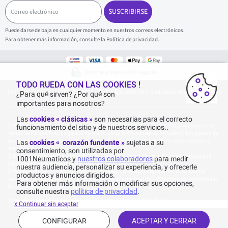
C
o
SUSCRIBIRSE
r
r
Puede darse de baja en cualquier momento en nuestros correos electrónicos.
e
Para obtener más información, consulte la
Política de privacidad.
.
o
e
l
e
Compras y pagos 100% seguros
c
t
TODO RUEDA CON LAS COOKIES !
1001Neumaticos - Copyright 2025 - Todos los derechos reservados 1001Neumaticos
r
¿Para qué sirven? ¿Por qué son
ó
importantes para nosotros?
n
i
Las
cookies « clásicas »
son necesarias para el correcto
c
Entrega gratuita: por cualquier compra superior o igual a 70€ con IVA (por compras de
funcionamiento del sitio y de nuestros servicios..
o
menos de 70€ con IVA, los gastos de envío son de 7,90€ impuestos incluidos). Los gastos de
envío son de 120€ por paquete, para Islas Baleares, Isla de Formentera, Islas Canarias y
Las
cookies « corazón fundente »
sujetas a su
Melilla y Ceuta.
consentimiento, son utilizadas por
La tarifa actual del catálogo del fabricante no tiene descuento. No refleja la tasa que
1001Neumaticos y
nuestros colaboradores
para medir
generalmente se encuentra en el sitio web.
nuestra audiencia, personalizar su experiencia, y ofrecerle
Agregación de las valoraciones de Opiniones Verificadas registradas el 23/02/2026,
productos y anuncios dirigidos.
basada en 861 opiniones de los últimos 12 meses y un total de 1 459 opiniones acumuladas
Para obtener más información o modificar sus opciones,
desde 06/08/2015 para España.
consulte nuestra
política de privacidad
.
* Consulte las condiciones de las ofertas comerciales haciendo
clic aquí
x Continuar sin aceptar
CONFIGURAR
ACEPTAR Y CERRAR