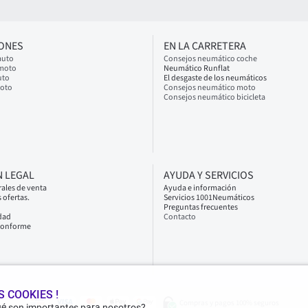
IONES
EN LA CARRETERA
auto
Consejos neumático coche
 moto
Neumático Runflat
uto
El desgaste de los neumáticos
moto
Consejos neumático moto
Consejos neumático bicicleta
 LEGAL
AYUDA Y SERVICIOS
ales de venta
Ayuda e información
 ofertas.
Servicios 1001Neumáticos
Preguntas frecuentes
idad
Contacto
 conforme
 COOKIES !
Compras y pagos 100% seguros
ué son importantes para nosotros?