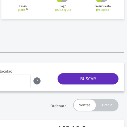
Envío
Pago
Presupuesto
(1)
gratis
100% seguro
protegido
locidad
BUSCAR
?
Ordenar :