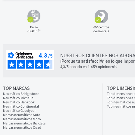
Envío
600 centros
(1)
GRATIS
de montaje
NUESTROS CLIENTES NOS ADORA
¡Porque tu satisfacción es lo que impor
(3)
4,3/5 basado en 1 459 opiniones
TOP MARCAS
TOP DIMENS
Neumático Bridgestone
Top dimensiones 
Neumático Michelin
Top dimensiones
Neumático Hankook
Top neumáticos a
Neumático Continental
Top neumáticos 
Neumático Goodyear
Marcas neumáticos Auto
Marcas neumáticos Moto
Marcas neumáticos Bicicleta
Marcas neumáticos Quad