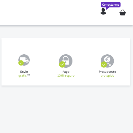
Conectarme
Mi cesta
Envío
Pago
Presupuesto
(1)
gratis
100% seguro
protegido