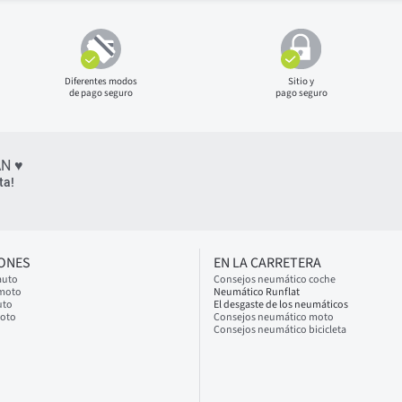
Diferentes modos
Sitio y
de pago seguro
pago seguro
N ♥
ta!
IONES
EN LA CARRETERA
auto
Consejos neumático coche
 moto
Neumático Runflat
uto
El desgaste de los neumáticos
moto
Consejos neumático moto
Consejos neumático bicicleta