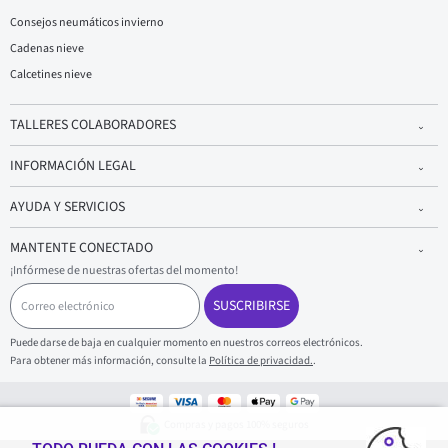
Consejos neumáticos invierno
Cadenas nieve
Calcetines nieve
TALLERES COLABORADORES
INFORMACIÓN LEGAL
AYUDA Y SERVICIOS
MANTENTE CONECTADO
¡Infórmese de nuestras ofertas del momento!
C
o
SUSCRIBIRSE
r
r
Puede darse de baja en cualquier momento en nuestros correos electrónicos.
e
Para obtener más información, consulte la
Política de privacidad.
.
o
e
l
e
Compras y pagos 100% seguros
c