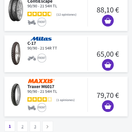
ContiEscape
90/90 - 21 54H TL
88,10 €
12
opiniones
C-17
90/90 - 21 54R TT
65,00 €
Traxer M6017
90/90 - 21 54H TL
79,70 €
1
opiniones
Pagina
Vous lisez actuellement la page
Pagina
Pagina
1
Suivant
2
3