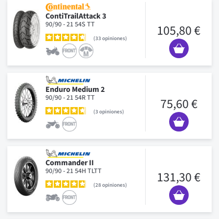
ContiTrailAttack 3
90/90 - 21 54S TT
105,80 €
33
opiniones
Enduro Medium 2
90/90 - 21 54R TT
75,60 €
3
opiniones
Commander II
90/90 - 21 54H TLTT
131,30 €
28
opiniones