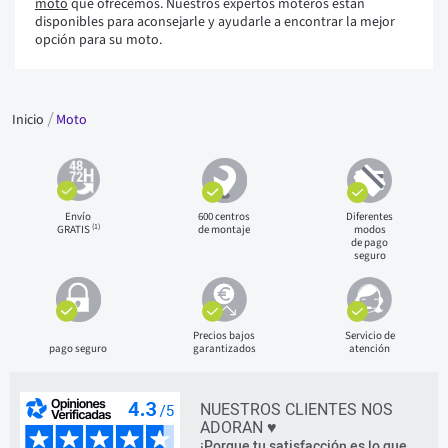
moto
que ofrecemos. Nuestros expertos moteros están
disponibles para aconsejarle y ayudarle a encontrar la mejor
opción para su moto.
Inicio
Moto
Envío
600 centros
Diferentes
(1)
GRATIS
de montaje
modos
de pago
seguro
Precios bajos
Servicio de
pago seguro
garantizados
atención
NUESTROS CLIENTES NOS
ADORAN ♥
¡Porque tu satisfacción es lo que