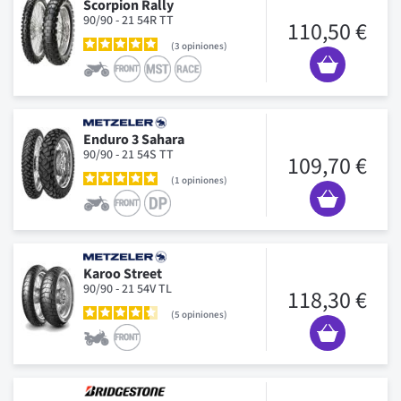
Scorpion Rally
90/90 - 21 54R TT
110,50 €
3
opiniones
Enduro 3 Sahara
90/90 - 21 54S TT
109,70 €
1
opiniones
Karoo Street
90/90 - 21 54V TL
118,30 €
5
opiniones