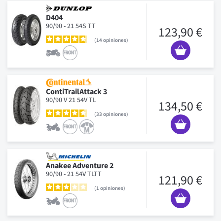
D404
90/90 - 21 54S TT
123,90 €
14
opiniones
ContiTrailAttack 3
90/90 V 21 54V TL
134,50 €
33
opiniones
Anakee Adventure 2
90/90 - 21 54V TLTT
121,90 €
1
opiniones