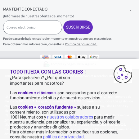
MANTENTE CONECTADO
¡Infórmese de nuestras ofertas del momento!
C
o
SUSCRIBIRSE
r
r
Puede darse de baja en cualquier momento en nuestros correos electrónicos.
e
Para obtener más información, consulte la
Política de privacidad.
.
o
e
l
e
Compras y pagos 100% seguros
c
t
TODO RUEDA CON LAS COOKIES !
1001Neumaticos - Copyright 2025 - Todos los derechos reservados 1001Neumaticos
r
¿Para qué sirven? ¿Por qué son
ó
importantes para nosotros?
n
i
Las
cookies « clásicas »
son necesarias para el correcto
c
Entrega gratuita: por cualquier compra superior o igual a 70€ con IVA (por compras de
funcionamiento del sitio y de nuestros servicios..
o
menos de 70€ con IVA, los gastos de envío son de 7,90€ impuestos incluidos). Los gastos de
envío son de 120€ por paquete, para Islas Baleares, Isla de Formentera, Islas Canarias y
Las
cookies « corazón fundente »
sujetas a su
Melilla y Ceuta.
consentimiento, son utilizadas por
La tarifa actual del catálogo del fabricante no tiene descuento. No refleja la tasa que
1001Neumaticos y
nuestros colaboradores
para medir
generalmente se encuentra en el sitio web.
nuestra audiencia, personalizar su experiencia, y ofrecerle
Agregación de las valoraciones de Opiniones Verificadas registradas el 23/02/2026,
productos y anuncios dirigidos.
basada en 861 opiniones de los últimos 12 meses y un total de 1 459 opiniones acumuladas
Para obtener más información o modificar sus opciones,
desde 06/08/2015 para España.
consulte nuestra
política de privacidad
.