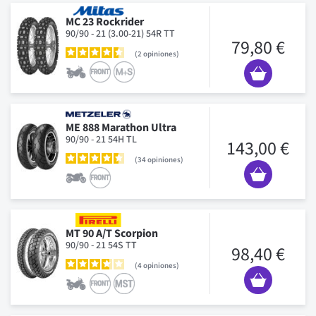
MC 23 Rockrider
90/90 - 21 (3.00-21) 54R TT
79,80 €
2
opiniones
ME 888 Marathon Ultra
90/90 - 21 54H TL
143,00 €
34
opiniones
MT 90 A/T Scorpion
90/90 - 21 54S TT
98,40 €
4
opiniones