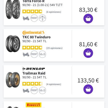
Terra Force-R
90/90 - 21 (3.00-21) 54V TLTT
83,30 €
6
opiniones
TKC 80 Twinduro
90/90 - 21 54T TL
81,60 €
35
opiniones
Trailmax Raid
90/90 - 21 54T TL
133,50 €
4
opiniones