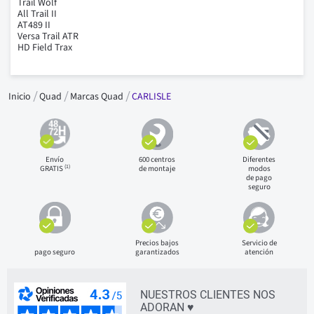
Trail Wolf
All Trail II
AT489 II
Versa Trail ATR
HD Field Trax
Inicio
Quad
Marcas Quad
CARLISLE
Envío
600 centros
Diferentes
(1)
GRATIS
de montaje
modos
de pago
seguro
Precios bajos
Servicio de
pago seguro
garantizados
atención
NUESTROS CLIENTES NOS
ADORAN ♥