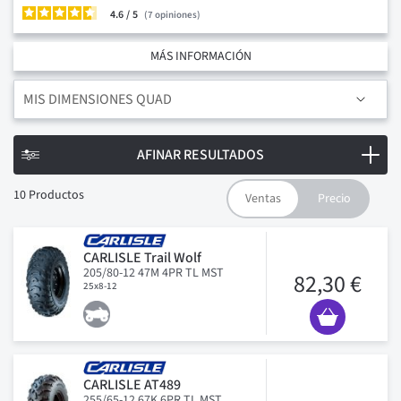
4.6
/
7
opiniones
MÁS INFORMACIÓN
MIS DIMENSIONES QUAD
AFINAR RESULTADOS
10
Productos
CARLISLE Trail Wolf
205/80-12 47M 4PR TL MST
82,30 €
25x8-12
CARLISLE AT489
255/65-12 67K 6PR TL MST