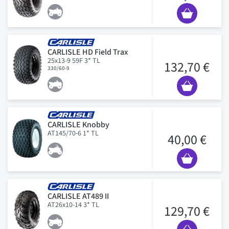
CARLISLE HD Field Trax
25x13-9 59F 3* TL
132,70 €
330/60-9
CARLISLE Knobby
AT145/70-6 1* TL
40,00 €
CARLISLE AT489 II
AT26x10-14 3* TL
129,70 €