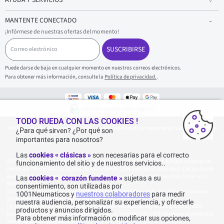
MANTENTE CONECTADO
¡Infórmese de nuestras ofertas del momento!
C
o
SUSCRIBIRSE
r
r
Puede darse de baja en cualquier momento en nuestros correos electrónicos.
e
Para obtener más información, consulte la
Política de privacidad.
.
o
e
l
e
Compras y pagos 100% seguros
c
t
TODO RUEDA CON LAS COOKIES !
1001Neumaticos - Copyright 2025 - Todos los derechos reservados 1001Neumaticos
r
¿Para qué sirven? ¿Por qué son
ó
importantes para nosotros?
n
i
Las
cookies « clásicas »
son necesarias para el correcto
c
Entrega gratuita: por cualquier compra superior o igual a 70€ con IVA (por compras de
funcionamiento del sitio y de nuestros servicios..
o
menos de 70€ con IVA, los gastos de envío son de 7,90€ impuestos incluidos). Los gastos de
envío son de 120€ por paquete, para Islas Baleares, Isla de Formentera, Islas Canarias y
Las
cookies « corazón fundente »
sujetas a su
Melilla y Ceuta.
consentimiento, son utilizadas por
La tarifa actual del catálogo del fabricante no tiene descuento. No refleja la tasa que
1001Neumaticos y
nuestros colaboradores
para medir
generalmente se encuentra en el sitio web.
nuestra audiencia, personalizar su experiencia, y ofrecerle
Agregación de las valoraciones de Opiniones Verificadas registradas el 23/02/2026,
productos y anuncios dirigidos.
basada en 861 opiniones de los últimos 12 meses y un total de 1 459 opiniones acumuladas
Para obtener más información o modificar sus opciones,
desde 06/08/2015 para España.