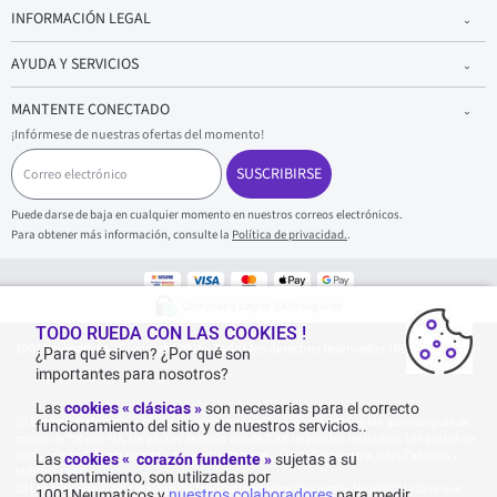
INFORMACIÓN LEGAL
AYUDA Y SERVICIOS
MANTENTE CONECTADO
¡Infórmese de nuestras ofertas del momento!
C
o
SUSCRIBIRSE
r
r
Puede darse de baja en cualquier momento en nuestros correos electrónicos.
e
Para obtener más información, consulte la
Política de privacidad.
.
o
e
l
e
Compras y pagos 100% seguros
c
t
TODO RUEDA CON LAS COOKIES !
1001Neumaticos - Copyright 2025 - Todos los derechos reservados 1001Neumaticos
r
¿Para qué sirven? ¿Por qué son
ó
importantes para nosotros?
n
i
Las
cookies « clásicas »
son necesarias para el correcto
c
Entrega gratuita: por cualquier compra superior o igual a 70€ con IVA (por compras de
funcionamiento del sitio y de nuestros servicios..
o
menos de 70€ con IVA, los gastos de envío son de 7,90€ impuestos incluidos). Los gastos de
envío son de 120€ por paquete, para Islas Baleares, Isla de Formentera, Islas Canarias y
Las
cookies « corazón fundente »
sujetas a su
Melilla y Ceuta.
consentimiento, son utilizadas por
La tarifa actual del catálogo del fabricante no tiene descuento. No refleja la tasa que
1001Neumaticos y
nuestros colaboradores
para medir