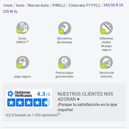
245/50 R 19
Inicio
Auto
Marcas Auto
PIRELLI
Cinturato P7 P7C2
105 W XL
Envío
600 centros
Diferentes
(1)
GRATIS
de montaje
modos
de pago
seguro
Precios bajos
Servicio de
pago seguro
garantizados
atención
NUESTROS CLIENTES NOS
ADORAN ♥
¡Porque tu satisfacción es lo que
importa!
(3)
4,3/5 basado en 1 459 opiniones