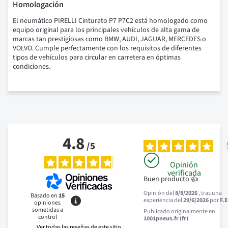
Homologación
El neumático PIRELLI Cinturato P7 P7C2 está homologado como
equipo original para los principales vehículos de alta gama de
marcas tan prestigiosas como BMW, AUDI, JAGUAR, MERCEDES o
VOLVO. Cumple perfectamente con los requisitos de diferentes
tipos de vehículos para circular en carretera en óptimas
condiciones.
4.8
/
5
Opinión
verificada
Buen producto 👍
Opinión del
8/8/2026
, tras una
Basado en
15
experiencia del
29/6/2026
por
F.E
opiniones
sometidas a
Publicado originalmente en
control
1001pneus.fr (fr)
Ver todas las reseñas de este sitio