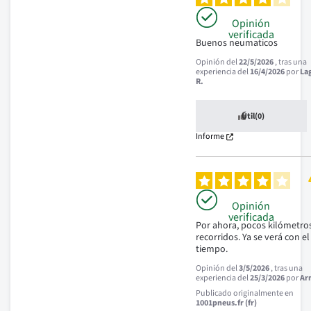
Opinión
verificada
Buenos neumaticos
Opinión del
22/5/2026
, tras una
experiencia del
16/4/2026
por
La
R.
Útil
(0)
Informe
Opinión
verificada
Por ahora, pocos kilómetros
recorridos. Ya se verá con el 
tiempo.
Opinión del
3/5/2026
, tras una
experiencia del
25/3/2026
por
Ar
Publicado originalmente en
1001pneus.fr (fr)