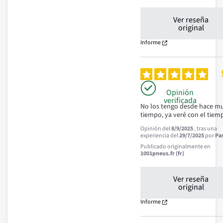
Ver reseña
original
Informe
Opinión
verificada
No los tengo desde hace mu
tiempo, ya veré con el tiem
Opinión del
8/9/2025
, tras una
experiencia del
29/7/2025
por
Pas
Publicado originalmente en
1001pneus.fr (fr)
Ver reseña
original
Informe