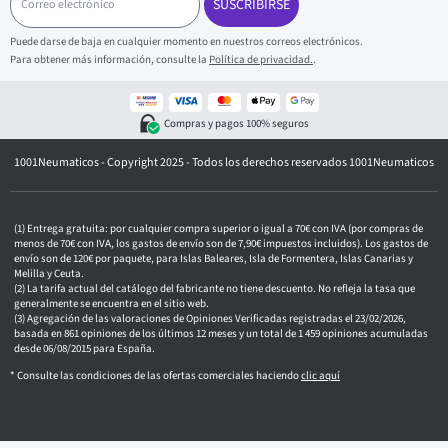
o
SUSCRIBIRSE
r
r
Puede darse de baja en cualquier momento en nuestros correos electrónicos.
e
Para obtener más información, consulte la
Política de privacidad.
.
o
e
l
e
Compras y pagos 100% seguros
c
t
1001Neumaticos - Copyright 2025 - Todos los derechos reservados 1001Neumaticos
r
ó
n
i
c
Entrega gratuita: por cualquier compra superior o igual a 70€ con IVA (por compras de
o
menos de 70€ con IVA, los gastos de envío son de 7,90€ impuestos incluidos). Los gastos de
envío son de 120€ por paquete, para Islas Baleares, Isla de Formentera, Islas Canarias y
Melilla y Ceuta.
La tarifa actual del catálogo del fabricante no tiene descuento. No refleja la tasa que
generalmente se encuentra en el sitio web.
Agregación de las valoraciones de Opiniones Verificadas registradas el 23/02/2026,
basada en 861 opiniones de los últimos 12 meses y un total de 1 459 opiniones acumuladas
desde 06/08/2015 para España.
* Consulte las condiciones de las ofertas comerciales haciendo
clic aquí