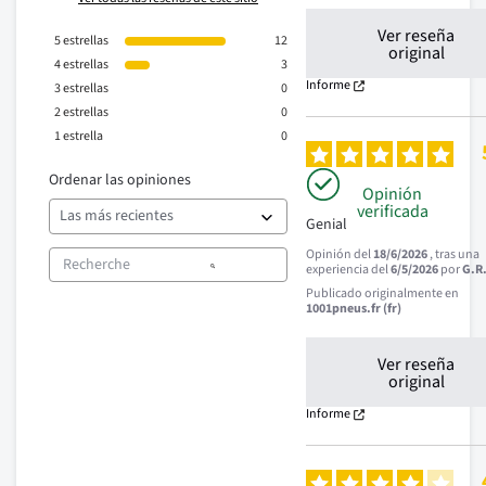
Ver reseña
5
estrellas
12
original
4
estrellas
3
Informe
3
estrellas
0
2
estrellas
0
1
estrella
0
Ordenar las opiniones
Opinión
verificada
Genial
Opinión del
18/6/2026
, tras una
experiencia del
6/5/2026
por
G.R
Publicado originalmente en
1001pneus.fr (fr)
Ver reseña
original
Informe