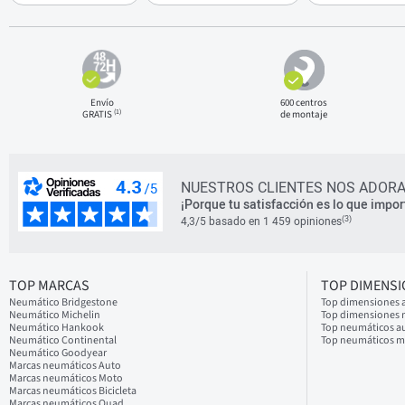
Envío
600 centros
(1)
GRATIS
de montaje
NUESTROS CLIENTES NOS ADORA
¡Porque tu satisfacción es lo que impor
(3)
4,3/5 basado en 1 459 opiniones
TOP MARCAS
TOP DIMENS
Neumático Bridgestone
Top dimensiones 
Neumático Michelin
Top dimensiones
Neumático Hankook
Top neumáticos a
Neumático Continental
Top neumáticos 
Neumático Goodyear
Marcas neumáticos Auto
Marcas neumáticos Moto
Marcas neumáticos Bicicleta
Marcas neumáticos Quad