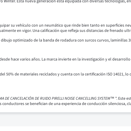
 Winter. Esta nueva generación está equipada con diversas tecnologías, ent
 equipar su vehículo con un neumático que rinde bien tanto en superficies 
almente en vigor. Una calificación que refleja sus distancias de frenado u
n dibujo optimizado de la banda de rodadura con surcos curvos, laminillas
desde hace varios años. La marca invierte en la investigación y el desarroll
del 50% de materiales reciclados y cuenta con la certificación ISO 14021, l
MA DE CANCELACIÓN DE RUIDO PIRELLI NOISE CANCELLING SYSTEM™
". Este e
 conductores se benefician de una experiencia de conducción silenciosa, cla