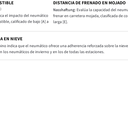
STIBLE
DISTANCIA DE FRENADO EN MOJADO
)
Nasshaftung:
Evalúa la capacidad del neumá
ica el impacto del neumático
frenar en carretera mojada, clasificada de cor
ble, calificado de bajo [A] a
larga [E].
A EN NIEVE
pino indica que el neumático ofrece una adherencia reforzada sobre la nieve 
n los neumáticos de invierno y en los de todas las estaciones.