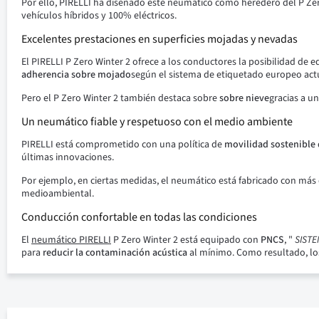
Por ello, PIRELLI ha diseñado este neumático como heredero del P Zero
vehículos híbridos y 100% eléctricos.
Excelentes prestaciones en superficies mojadas y nevadas
El PIRELLI P Zero Winter 2 ofrece a los conductores la posibilidad de
adherencia sobre mojado
según el sistema de etiquetado europeo actu
Pero el P Zero Winter 2 también destaca sobre
sobre nieve
gracias a u
Un neumático fiable y respetuoso con el medio ambiente
PIRELLI está comprometido con una política de
movilidad sostenible
últimas innovaciones.
Por ejemplo, en ciertas medidas, el neumático está fabricado con más 
medioambiental.
Conducción confortable en todas las condiciones
El
neumático PIRELLI
P Zero Winter 2 está equipado con
PNCS
, "
SISTE
para
reducir la contaminación acústica
al mínimo. Como resultado, los