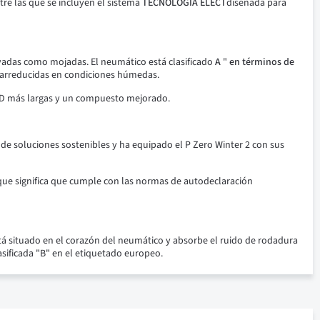
re las que se incluyen el sistema
TECNOLOGÍA ELECT
diseñada para
nevadas como mojadas. El neumático está clasificado
A
"
en términos de
ltrarreducidas en condiciones húmedas.
 3D más largas y un compuesto mejorado.
o de soluciones sostenibles y ha equipado el P Zero Winter 2 con sus
o que significa que cumple con las normas de autodeclaración
stá situado en el corazón del neumático y absorbe el ruido de rodadura
sificada "B" en el etiquetado europeo.