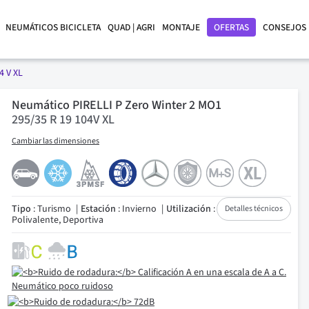
NEUMÁTICOS BICICLETA
QUAD | AGRI
MONTAJE
OFERTAS
CONSEJOS
4 V XL
Neumático PIRELLI P Zero Winter 2 MO1
295/35 R 19 104V XL
Cambiar las dimensiones
Tipo
: Turismo
Estación
: Invierno
Utilización
:
Detalles técnicos
Polivalente, Deportiva