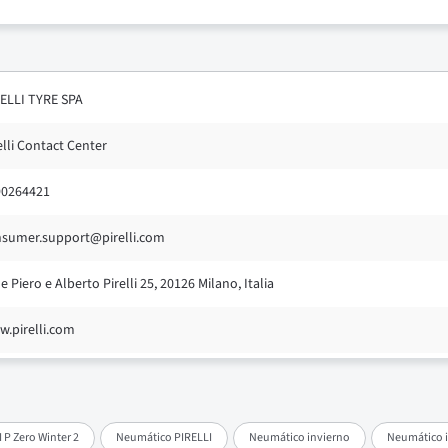
ELLI TYRE SPA
elli Contact Center
90264421
sumer.support@pirelli.com
le Piero e Alberto Pirelli 25, 20126 Milano, Italia
.pirelli.com
 P Zero Winter 2
Neumático PIRELLI
Neumático invierno
Neumático i