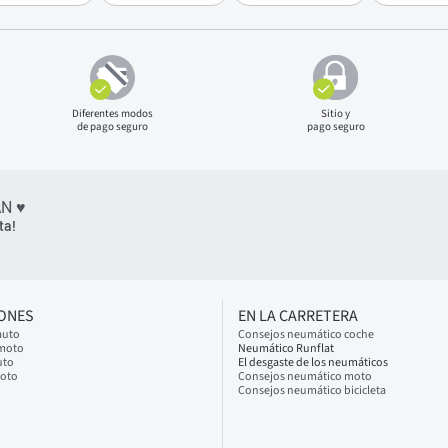
Diferentes modos
Sitio y
de pago seguro
pago seguro
N ♥
ta!
IONES
EN LA CARRETERA
auto
Consejos neumático coche
 moto
Neumático Runflat
uto
El desgaste de los neumáticos
moto
Consejos neumático moto
Consejos neumático bicicleta