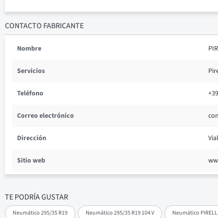
CONTACTO FABRICANTE
Nombre
PIR
Servicios
Pir
Teléfono
+3
Correo electrónico
con
Dirección
Via
Sitio web
www
TE PODRÍA GUSTAR
Neumático 295/35 R19
Neumático 295/35 R19 104 V
Neumático PIRELLI