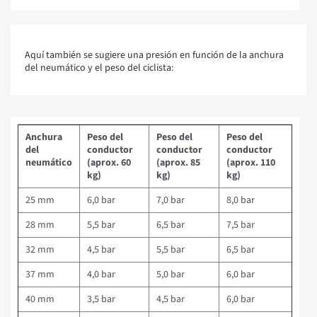
Aquí también se sugiere una presión en función de la anchura
del neumático y el peso del ciclista:
Anchura
Peso del
Peso del
Peso del
del
conductor
conductor
conductor
neumático
(aprox. 60
(aprox. 85
(aprox. 110
kg)
kg)
kg)
25 mm
6,0 bar
7,0 bar
8,0 bar
28 mm
5,5 bar
6,5 bar
7,5 bar
32 mm
4,5 bar
5,5 bar
6,5 bar
37 mm
4,0 bar
5,0 bar
6,0 bar
40 mm
3,5 bar
4,5 bar
6,0 bar