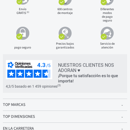
Envío
600 centros
Diferentes
(1)
GRATIS
de montaje
modos
de pago
seguro
Precios bajos
Servicio de
pago seguro
garantizados
atención
NUESTROS CLIENTES NOS
ADORAN ♥
¡Porque tu satisfacción es lo que
importa!
(3)
4,3/5 basado en 1 459 opiniones
TOP MARCAS
TOP DIMENSIONES
EN LA CARRETERA