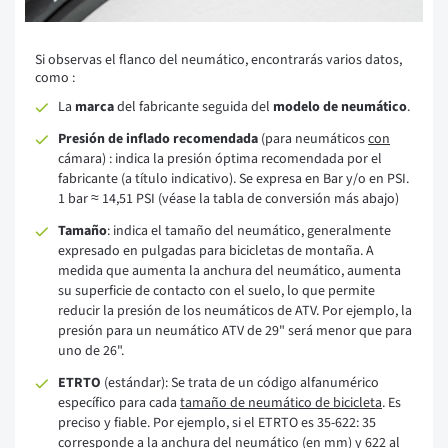
Si observas el flanco del neumático, encontrarás varios datos,
como :
La
marca
del fabricante seguida del
modelo de neumático
.
Presión de inflado recomendada
(para neumáticos
con
cámara) : indica la presión óptima recomendada por el
fabricante (a título indicativo). Se expresa en Bar y/o en PSI.
1 bar ≈ 14,51 PSI (véase la tabla de conversión más abajo)
Tamaño
: indica el tamaño del neumático, generalmente
expresado en pulgadas para bicicletas de montaña. A
medida que aumenta la anchura del neumático, aumenta
su superficie de contacto con el suelo, lo que permite
reducir la presión de los neumáticos de ATV. Por ejemplo, la
presión para un neumático ATV de 29" será menor que para
uno de 26".
ETRTO
(estándar): Se trata de un código alfanumérico
específico para cada
tamaño de neumático de bicicleta
. Es
preciso y fiable. Por ejemplo, si el ETRTO es 35-622: 35
corresponde a la anchura del neumático (en mm) y 622 al