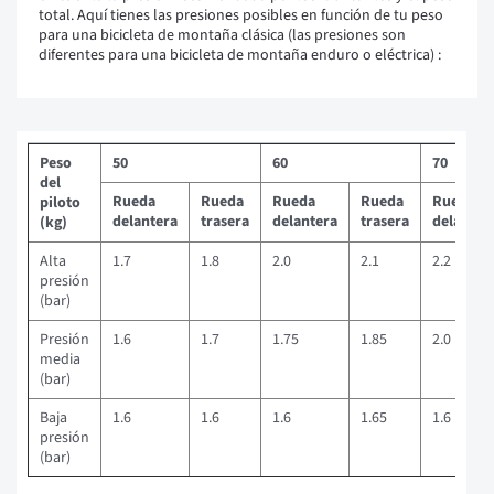
total. Aquí tienes las presiones posibles en función de tu peso
para una bicicleta de montaña clásica (las presiones son
diferentes para una bicicleta de montaña enduro o eléctrica) :
Peso
50
60
70
del
Rueda
Rueda
Rueda
Rueda
Rueda
piloto
delantera
trasera
delantera
trasera
delanter
(kg)
Alta
1.7
1.8
2.0
2.1
2.2
presión
(bar)
Presión
1.6
1.7
1.75
1.85
2.0
media
(bar)
Baja
1.6
1.6
1.6
1.65
1.6
presión
(bar)