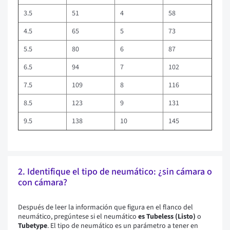
3.5
51
4
58
4.5
65
5
73
5.5
80
6
87
6.5
94
7
102
7.5
109
8
116
8.5
123
9
131
9.5
138
10
145
2. Identifique el tipo de neumático: ¿sin cámara o
con cámara?
Después de leer la información que figura en el flanco del
neumático, pregúntese si el neumático
es Tubeless (Listo)
o
Tubetype
. El tipo de neumático es un parámetro a tener en