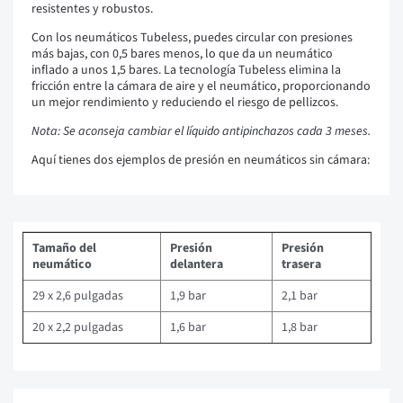
resistentes y robustos.
Con los neumáticos Tubeless, puedes circular con presiones
más bajas, con 0,5 bares menos, lo que da un neumático
inflado a unos 1,5 bares. La tecnología Tubeless elimina la
fricción entre la cámara de aire y el neumático, proporcionando
un mejor rendimiento y reduciendo el riesgo de pellizcos.
Nota: Se aconseja cambiar el líquido antipinchazos cada 3 meses.
Aquí tienes dos ejemplos de presión en neumáticos sin cámara:
Tamaño del
Presión
Presión
neumático
delantera
trasera
29 x 2,6 pulgadas
1,9 bar
2,1 bar
20 x 2,2 pulgadas
1,6 bar
1,8 bar