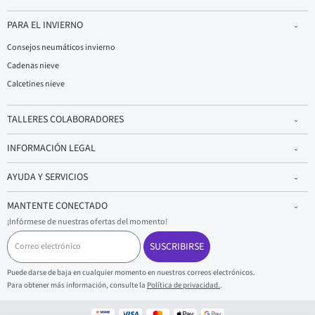
PARA EL INVIERNO
Consejos neumáticos invierno
Cadenas nieve
Calcetines nieve
TALLERES COLABORADORES
INFORMACIÓN LEGAL
AYUDA Y SERVICIOS
MANTENTE CONECTADO
¡Infórmese de nuestras ofertas del momento!
C
o
SUSCRIBIRSE
r
r
Puede darse de baja en cualquier momento en nuestros correos electrónicos.
e
Para obtener más información, consulte la
Política de privacidad.
.
o
e
l