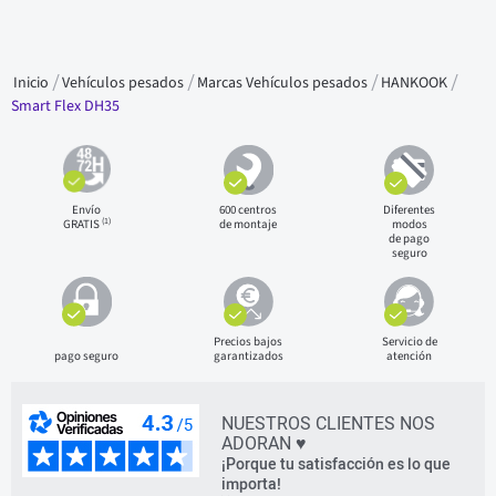
Inicio
Vehículos pesados
Marcas Vehículos pesados
HANKOOK
Smart Flex DH35
Envío
600 centros
Diferentes
(1)
GRATIS
de montaje
modos
de pago
seguro
Precios bajos
Servicio de
pago seguro
garantizados
atención
NUESTROS CLIENTES NOS
ADORAN ♥
¡Porque tu satisfacción es lo que
importa!