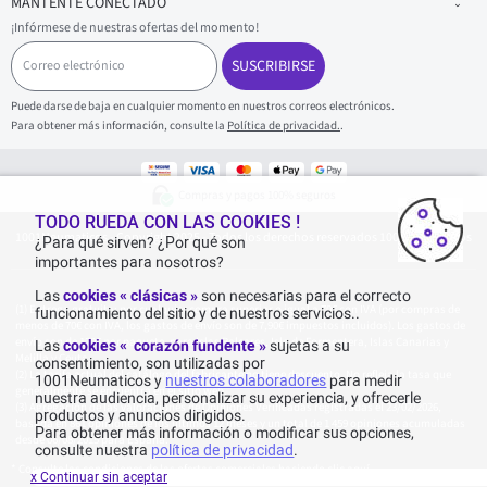
MANTENTE CONECTADO
¡Infórmese de nuestras ofertas del momento!
C
o
SUSCRIBIRSE
r
r
Puede darse de baja en cualquier momento en nuestros correos electrónicos.
e
Para obtener más información, consulte la
Política de privacidad.
.
o
e
l
e
Compras y pagos 100% seguros
c
t
TODO RUEDA CON LAS COOKIES !
1001Neumaticos - Copyright 2025 - Todos los derechos reservados 1001Neumaticos
r
¿Para qué sirven? ¿Por qué son
ó
importantes para nosotros?
n
i
Las
cookies « clásicas »
son necesarias para el correcto
c
Entrega gratuita: por cualquier compra superior o igual a 70€ con IVA (por compras de
funcionamiento del sitio y de nuestros servicios..
o
menos de 70€ con IVA, los gastos de envío son de 7,90€ impuestos incluidos). Los gastos de
envío son de 120€ por paquete, para Islas Baleares, Isla de Formentera, Islas Canarias y
Las
cookies « corazón fundente »
sujetas a su
Melilla y Ceuta.
consentimiento, son utilizadas por
La tarifa actual del catálogo del fabricante no tiene descuento. No refleja la tasa que
1001Neumaticos y
nuestros colaboradores
para medir
generalmente se encuentra en el sitio web.
nuestra audiencia, personalizar su experiencia, y ofrecerle
Agregación de las valoraciones de Opiniones Verificadas registradas el 23/02/2026,
productos y anuncios dirigidos.
basada en 861 opiniones de los últimos 12 meses y un total de 1 459 opiniones acumuladas
Para obtener más información o modificar sus opciones,
desde 06/08/2015 para España.
consulte nuestra
política de privacidad
.
* Consulte las condiciones de las ofertas comerciales haciendo
clic aquí
x Continuar sin aceptar