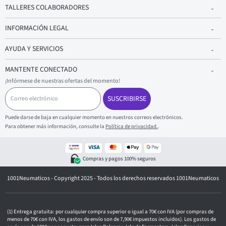
TALLERES COLABORADORES
INFORMACIÓN LEGAL
AYUDA Y SERVICIOS
MANTENTE CONECTADO
¡Infórmese de nuestras ofertas del momento!
C
o
SUSCRIBIRSE
r
r
Puede darse de baja en cualquier momento en nuestros correos electrónicos.
e
Para obtener más información, consulte la
Política de privacidad.
.
o
e
l
e
Compras y pagos 100% seguros
c
t
1001Neumaticos - Copyright 2025 - Todos los derechos reservados 1001Neumaticos
r
ó
n
i
c
Entrega gratuita: por cualquier compra superior o igual a 70€ con IVA (por compras de
o
menos de 70€ con IVA, los gastos de envío son de 7,90€ impuestos incluidos). Los gastos de