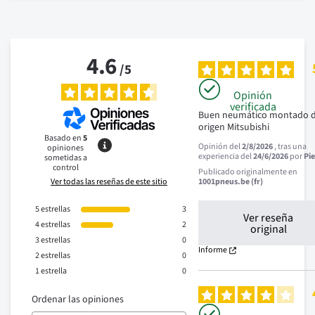
4.6
/
5
Opinión
verificada
Buen neumático montado d
origen Mitsubishi
Basado en
5
Opinión del
2/8/2026
, tras una
opiniones
experiencia del
24/6/2026
por
Pie
sometidas a
control
Publicado originalmente en
Ver todas las reseñas de este sitio
1001pneus.be (fr)
5
estrellas
3
Ver reseña
4
estrellas
2
original
3
estrellas
0
Informe
2
estrellas
0
1
estrella
0
Ordenar las opiniones