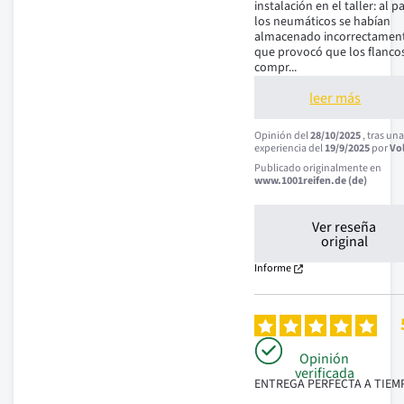
instalación en el taller: al pa
los neumáticos se habían 
almacenado incorrectamente
que provocó que los flancos
compr
...
leer más
Opinión del
28/10/2025
, tras un
experiencia del
19/9/2025
por
Vo
Publicado originalmente en
www.1001reifen.de (de)
Ver reseña
original
Informe
Opinión
verificada
ENTREGA PERFECTA A TIEM