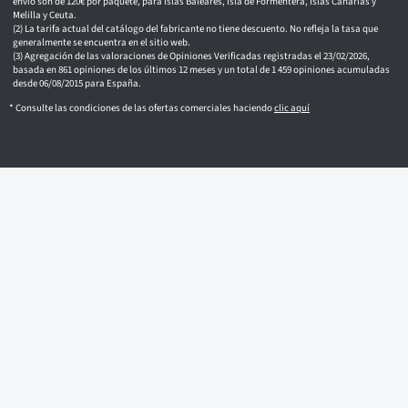
envío son de 120€ por paquete, para Islas Baleares, Isla de Formentera, Islas Canarias y
Melilla y Ceuta.
La tarifa actual del catálogo del fabricante no tiene descuento. No refleja la tasa que
generalmente se encuentra en el sitio web.
Agregación de las valoraciones de Opiniones Verificadas registradas el 23/02/2026,
basada en 861 opiniones de los últimos 12 meses y un total de 1 459 opiniones acumuladas
desde 06/08/2015 para España.
* Consulte las condiciones de las ofertas comerciales haciendo
clic aquí