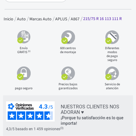
215/75 R 16 113 111 R
Inicio
Auto
Marcas Auto
APLUS
A867
Envío
600 centros
Diferentes
(1)
GRATIS
de montaje
modos
de pago
seguro
Precios bajos
Servicio de
pago seguro
garantizados
atención
NUESTROS CLIENTES NOS
ADORAN ♥
¡Porque tu satisfacción es lo que
importa!
(3)
4,3/5 basado en 1 459 opiniones