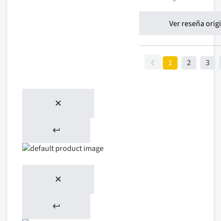
Ver reseña orig
1
2
3