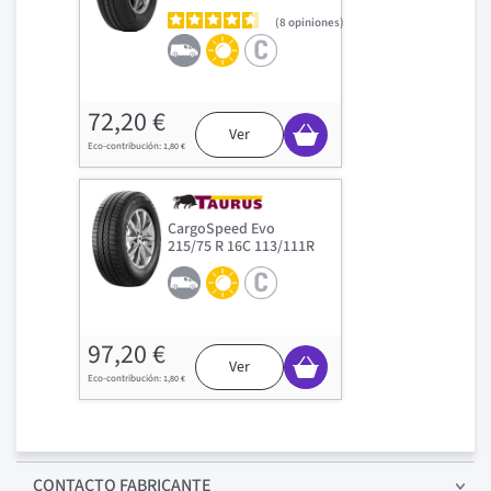
8
opiniones
72,20 €
Ver
1,80 €
CargoSpeed Evo
215/75 R 16C 113/111R
97,20 €
Ver
1,80 €
CONTACTO FABRICANTE