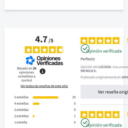
4.7
/
5
Opinión verificada
Perfecto
Opinión del
1/8/2026
, tras una 
Basado en
26
PATRICK S.
opiniones
sometidas a
Publicado originalmente en
1001
control
Ver todas las reseñas de este sitio
Ver reseña orig
5
estrellas
20
4
estrellas
5
3
estrellas
0
2
estrellas
1
1
estrella
0
Opinión verificada