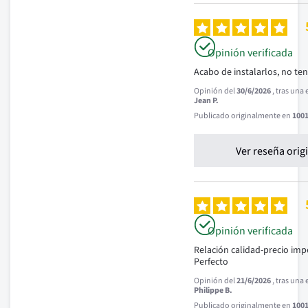
Opinión verificada
Acabo de instalarlos, no ten
Opinión del
30/6/2026
, tras una
Jean P.
Publicado originalmente en
1001
Ver reseña orig
Opinión verificada
Relación calidad-precio impe
Perfecto
Opinión del
21/6/2026
, tras una
Philippe B.
Publicado originalmente en
1001