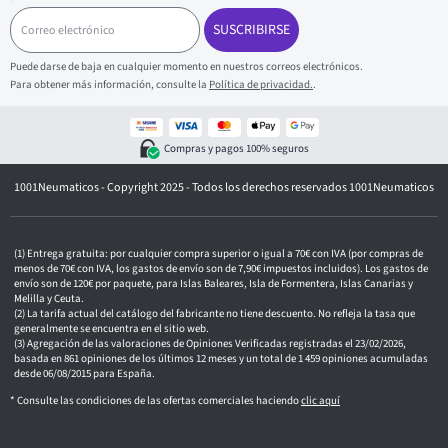
C
o
SUSCRIBIRSE
r
r
Puede darse de baja en cualquier momento en nuestros correos electrónicos.
e
Para obtener más información, consulte la
Política de privacidad.
.
o
e
l
e
Compras y pagos 100% seguros
c
t
1001Neumaticos - Copyright 2025 - Todos los derechos reservados 1001Neumaticos
r
ó
n
i
c
Entrega gratuita: por cualquier compra superior o igual a 70€ con IVA (por compras de
o
menos de 70€ con IVA, los gastos de envío son de 7,90€ impuestos incluidos). Los gastos de
envío son de 120€ por paquete, para Islas Baleares, Isla de Formentera, Islas Canarias y
Melilla y Ceuta.
La tarifa actual del catálogo del fabricante no tiene descuento. No refleja la tasa que
generalmente se encuentra en el sitio web.
Agregación de las valoraciones de Opiniones Verificadas registradas el 23/02/2026,
basada en 861 opiniones de los últimos 12 meses y un total de 1 459 opiniones acumuladas
desde 06/08/2015 para España.
* Consulte las condiciones de las ofertas comerciales haciendo
clic aquí