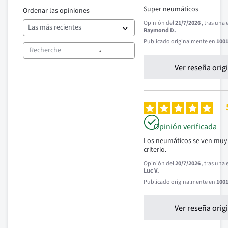
Super neumáticos
Ordenar las opiniones
Opinión del
21/7/2026
, tras una
Raymond D.
Publicado originalmente en
1001
Ver reseña orig
Opinión verificada
Los neumáticos se ven muy b
criterio.
Opinión del
20/7/2026
, tras una
Luc V.
Publicado originalmente en
1001
Ver reseña orig