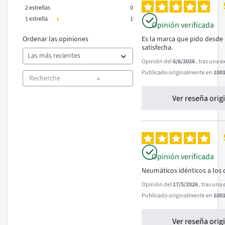
2
estrellas
0
1
estrella
1
Opinión verificada
Ordenar las opiniones
Es la marca que pido desde 
satisfecha.
Opinión del
6/6/2026
, tras una 
Publicado originalmente en
1001
Ver reseña orig
Opinión verificada
Neumáticos idénticos a los 
Opinión del
17/5/2026
, tras una
Publicado originalmente en
1001
Ver reseña orig