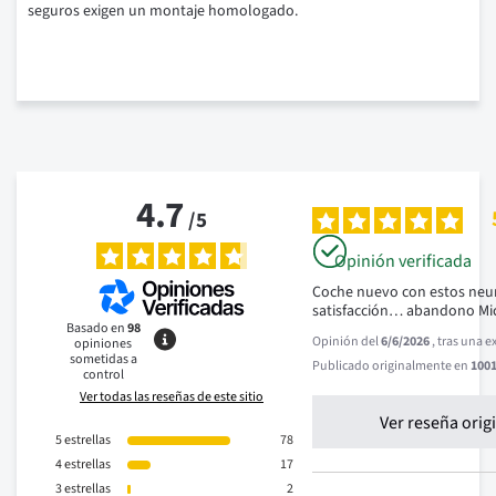
seguros exigen un montaje homologado.
4.7
/
5
Opinión verificada
Coche nuevo con estos neu
satisfacción… abandono Mi
Basado en
98
Opinión del
6/6/2026
, tras una 
opiniones
sometidas a
Publicado originalmente en
1001
control
Ver todas las reseñas de este sitio
Ver reseña orig
5
estrellas
78
4
estrellas
17
3
estrellas
2