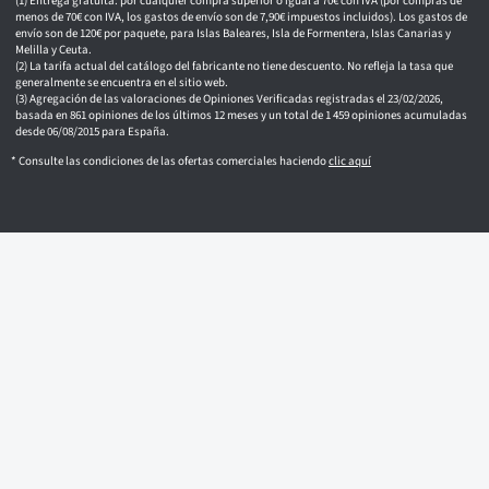
c
Entrega gratuita: por cualquier compra superior o igual a 70€ con IVA (por compras de
o
menos de 70€ con IVA, los gastos de envío son de 7,90€ impuestos incluidos). Los gastos de
envío son de 120€ por paquete, para Islas Baleares, Isla de Formentera, Islas Canarias y
Melilla y Ceuta.
La tarifa actual del catálogo del fabricante no tiene descuento. No refleja la tasa que
generalmente se encuentra en el sitio web.
Agregación de las valoraciones de Opiniones Verificadas registradas el 23/02/2026,
basada en 861 opiniones de los últimos 12 meses y un total de 1 459 opiniones acumuladas
desde 06/08/2015 para España.
* Consulte las condiciones de las ofertas comerciales haciendo
clic aquí