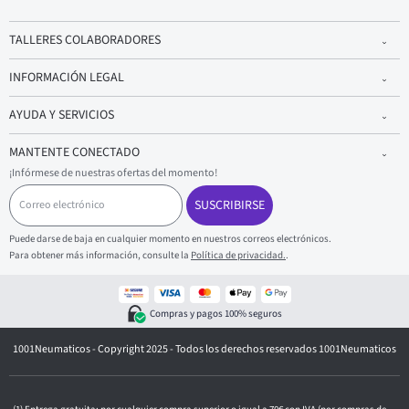
TALLERES COLABORADORES
INFORMACIÓN LEGAL
AYUDA Y SERVICIOS
MANTENTE CONECTADO
¡Infórmese de nuestras ofertas del momento!
C
o
SUSCRIBIRSE
r
r
Puede darse de baja en cualquier momento en nuestros correos electrónicos.
e
Para obtener más información, consulte la
Política de privacidad.
.
o
e
l
e
Compras y pagos 100% seguros
c
t
1001Neumaticos - Copyright 2025 - Todos los derechos reservados 1001Neumaticos
r
ó
n
i