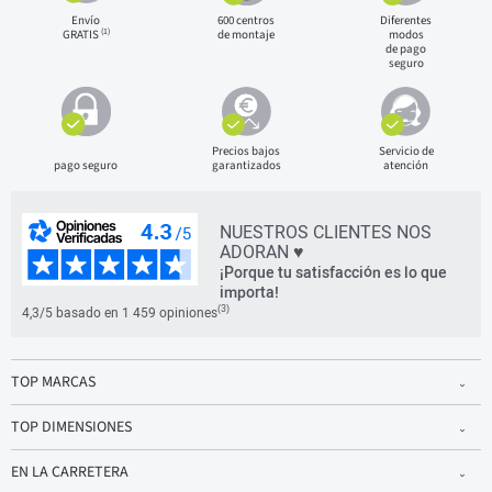
Envío
600 centros
Diferentes
(1)
GRATIS
de montaje
modos
de pago
seguro
Precios bajos
Servicio de
pago seguro
garantizados
atención
NUESTROS CLIENTES NOS
ADORAN ♥
¡Porque tu satisfacción es lo que
importa!
(3)
4,3/5 basado en 1 459 opiniones
TOP MARCAS
TOP DIMENSIONES
EN LA CARRETERA