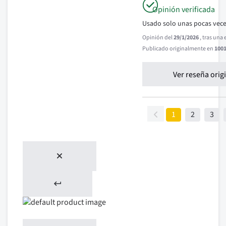
Opinión verificada
Usado solo unas pocas vece
Opinión del
29/1/2026
, tras una
Publicado originalmente en
1001
Ver reseña orig
1
2
3