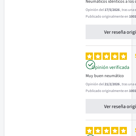
Neumáticos idénticos a los 
Opinión del
17/5/2026
, tras una
Publicado originalmente en
1001
Ver reseña orig
Opinión verificada
Muy buen neumático
Opinión del
21/2/2026
, tras una
Publicado originalmente en
1001
Ver reseña orig