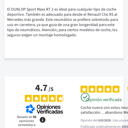
El DUNLOP Sport Maxx RT 2 es ideal para cualquier tipo de coche
deportivo.
También es adecuado para desde el Renault Clio RS al
Mercedes más grande.
Este neumático se prefiere sobretodo para
uso en carretera, ya que goza de una gran longevidad para este
tipo de neumáticos.
Atención, para ciertos modelos de coche, los
seguros exigen un montaje homologado.
4.7
/
5
Opinión verificada
Coche nuevo con estos neu
satisfacción… abandono Mi
Basado en
98
Opinión del
6/6/2026
, tras una 
opiniones
sometidas a
Publicado originalmente en
1001