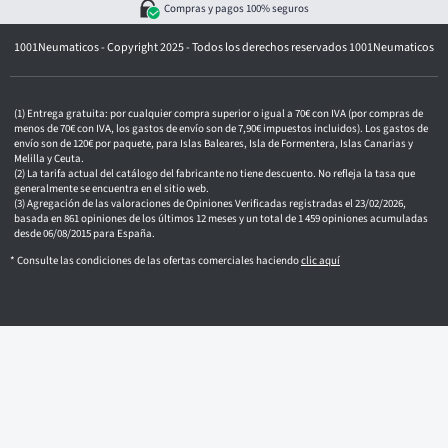
e
Compras y pagos 100% seguros
c
t
1001Neumaticos - Copyright 2025 - Todos los derechos reservados 1001Neumaticos
r
ó
n
i
c
Entrega gratuita: por cualquier compra superior o igual a 70€ con IVA (por compras de
o
menos de 70€ con IVA, los gastos de envío son de 7,90€ impuestos incluidos). Los gastos de
envío son de 120€ por paquete, para Islas Baleares, Isla de Formentera, Islas Canarias y
Melilla y Ceuta.
La tarifa actual del catálogo del fabricante no tiene descuento. No refleja la tasa que
generalmente se encuentra en el sitio web.
Agregación de las valoraciones de Opiniones Verificadas registradas el 23/02/2026,
basada en 861 opiniones de los últimos 12 meses y un total de 1 459 opiniones acumuladas
desde 06/08/2015 para España.
* Consulte las condiciones de las ofertas comerciales haciendo
clic aquí