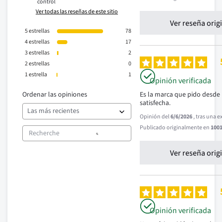
control
Ver todas las reseñas de este sitio
Ver reseña orig
5
estrellas
78
4
estrellas
17
3
estrellas
2
2
estrellas
0
1
estrella
1
Opinión verificada
Ordenar las opiniones
Es la marca que pido desde 
satisfecha.
Opinión del
6/6/2026
, tras una 
Publicado originalmente en
1001
Ver reseña orig
Opinión verificada