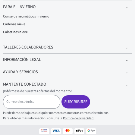
PARA EL INVIERNO
Consejos neumáticos invierno
Cadenas nieve
Calcetines nieve
TALLERES COLABORADORES
INFORMACIÓN LEGAL
AYUDA Y SERVICIOS
MANTENTE CONECTADO
¡Infórmese de nuestras ofertas del momento!
C
o
SUSCRIBIRSE
r
r
Puede darse de baja en cualquier momento en nuestros correos electrónicos.
e
Para obtener más información, consulte la
Política de privacidad.
.
o
e
l