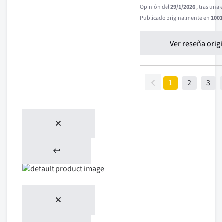
Opinión del
29/1/2026
, tras una
Publicado originalmente en
1001
Ver reseña orig
1
2
3