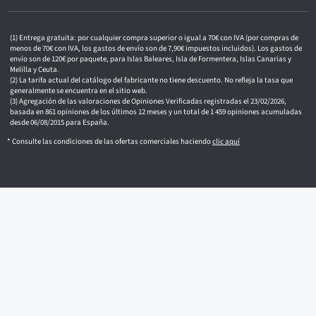
ó
n
i
c
Entrega gratuita: por cualquier compra superior o igual a 70€ con IVA (por compras de
o
menos de 70€ con IVA, los gastos de envío son de 7,90€ impuestos incluidos). Los gastos de
envío son de 120€ por paquete, para Islas Baleares, Isla de Formentera, Islas Canarias y
Melilla y Ceuta.
La tarifa actual del catálogo del fabricante no tiene descuento. No refleja la tasa que
generalmente se encuentra en el sitio web.
Agregación de las valoraciones de Opiniones Verificadas registradas el 23/02/2026,
basada en 861 opiniones de los últimos 12 meses y un total de 1 459 opiniones acumuladas
desde 06/08/2015 para España.
* Consulte las condiciones de las ofertas comerciales haciendo
clic aquí