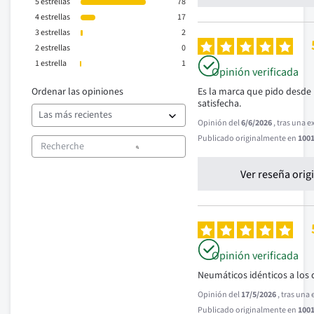
5
estrellas
78
4
estrellas
17
3
estrellas
2
2
estrellas
0
1
estrella
1
Opinión verificada
Ordenar las opiniones
Es la marca que pido desde 
satisfecha.
Opinión del
6/6/2026
, tras una 
Publicado originalmente en
1001
Ver reseña orig
Opinión verificada
Neumáticos idénticos a los 
Opinión del
17/5/2026
, tras una
Publicado originalmente en
1001