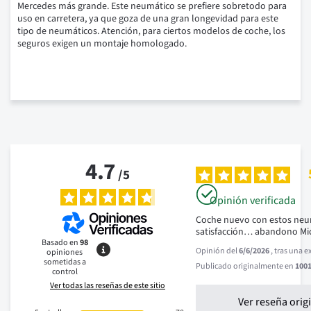
Mercedes más grande.
Este neumático se prefiere sobretodo para
uso en carretera, ya que goza de una gran longevidad para este
tipo de neumáticos.
Atención, para ciertos modelos de coche, los
seguros exigen un montaje homologado.
4.7
/
5
Opinión verificada
Coche nuevo con estos neu
satisfacción… abandono Mi
Basado en
98
Opinión del
6/6/2026
, tras una 
opiniones
sometidas a
Publicado originalmente en
1001
control
Ver todas las reseñas de este sitio
Ver reseña orig