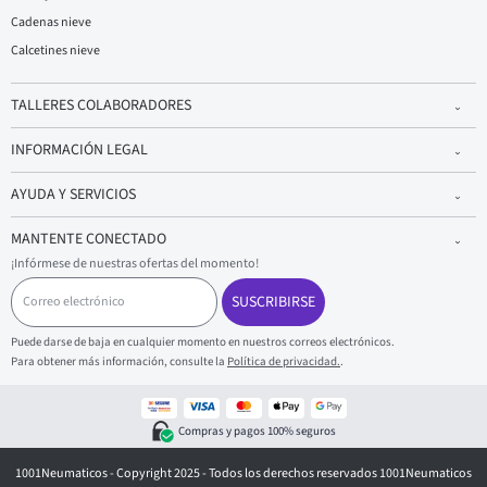
Cadenas nieve
Calcetines nieve
TALLERES COLABORADORES
INFORMACIÓN LEGAL
AYUDA Y SERVICIOS
MANTENTE CONECTADO
¡Infórmese de nuestras ofertas del momento!
C
o
SUSCRIBIRSE
r
r
Puede darse de baja en cualquier momento en nuestros correos electrónicos.
e
Para obtener más información, consulte la
Política de privacidad.
.
o
e
l
e
Compras y pagos 100% seguros
c
t
1001Neumaticos - Copyright 2025 - Todos los derechos reservados 1001Neumaticos
r