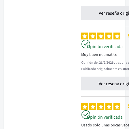
Ver reseña orig
Opinión verificada
Muy buen neumático
Opinión del
21/2/2026
, tras una
Publicado originalmente en
1001
Ver reseña orig
Opinión verificada
Usado solo unas pocas vece