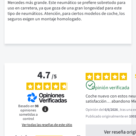
Mercedes más grande.
Este neumático se prefiere sobretodo para
uso en carretera, ya que goza de una gran longevidad para este
tipo de neumáticos.
Atención, para ciertos modelos de coche, los
seguros exigen un montaje homologado.
4.7
/
5
Opinión verificada
Coche nuevo con estos neu
satisfacción… abandono Mi
Basado en
98
Opinión del
6/6/2026
, tras una 
opiniones
sometidas a
Publicado originalmente en
1001
control
Ver todas las reseñas de este sitio
Ver reseña orig