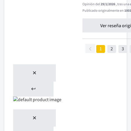
Opinión del
29/1/2026
, tras una
Publicado originalmente en
1001
Ver reseña orig
1
2
3