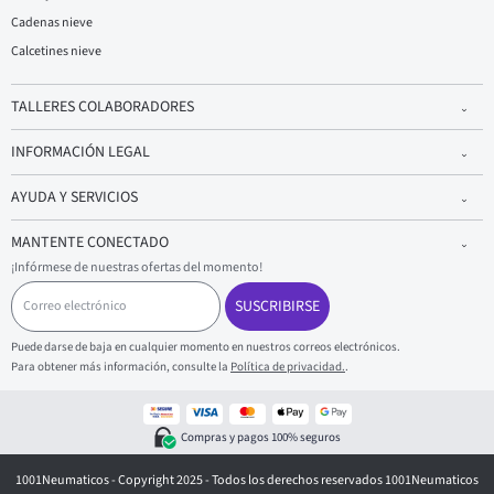
Cadenas nieve
Calcetines nieve
TALLERES COLABORADORES
INFORMACIÓN LEGAL
AYUDA Y SERVICIOS
MANTENTE CONECTADO
¡Infórmese de nuestras ofertas del momento!
C
o
SUSCRIBIRSE
r
r
Puede darse de baja en cualquier momento en nuestros correos electrónicos.
e
Para obtener más información, consulte la
Política de privacidad.
.
o
e
l
e
Compras y pagos 100% seguros
c
t
1001Neumaticos - Copyright 2025 - Todos los derechos reservados 1001Neumaticos
r