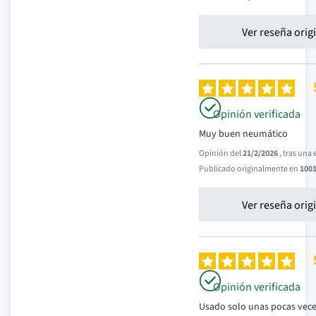
Ver reseña orig
Opinión verificada
Muy buen neumático
Opinión del
21/2/2026
, tras una
Publicado originalmente en
1001
Ver reseña orig
Opinión verificada
Usado solo unas pocas vece