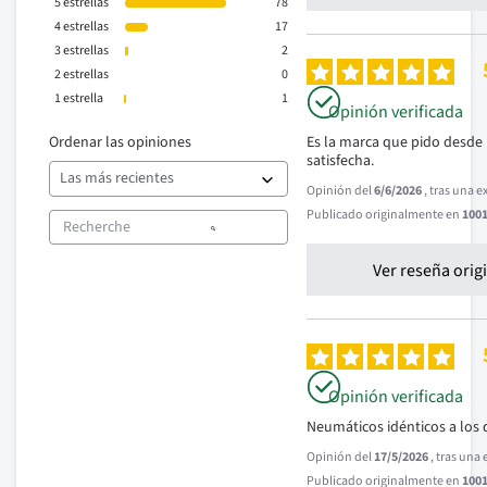
5
estrellas
78
4
estrellas
17
3
estrellas
2
2
estrellas
0
1
estrella
1
Opinión verificada
Ordenar las opiniones
Es la marca que pido desde 
satisfecha.
Opinión del
6/6/2026
, tras una 
Publicado originalmente en
1001
Ver reseña orig
Opinión verificada
Neumáticos idénticos a los 
Opinión del
17/5/2026
, tras una
Publicado originalmente en
1001