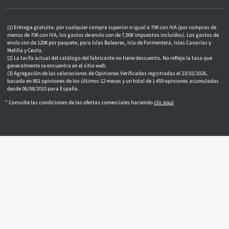
ó
n
i
c
Entrega gratuita: por cualquier compra superior o igual a 70€ con IVA (por compras de
o
menos de 70€ con IVA, los gastos de envío son de 7,90€ impuestos incluidos). Los gastos de
envío son de 120€ por paquete, para Islas Baleares, Isla de Formentera, Islas Canarias y
Melilla y Ceuta.
La tarifa actual del catálogo del fabricante no tiene descuento. No refleja la tasa que
generalmente se encuentra en el sitio web.
Agregación de las valoraciones de Opiniones Verificadas registradas el 23/02/2026,
basada en 861 opiniones de los últimos 12 meses y un total de 1 459 opiniones acumuladas
desde 06/08/2015 para España.
* Consulte las condiciones de las ofertas comerciales haciendo
clic aquí