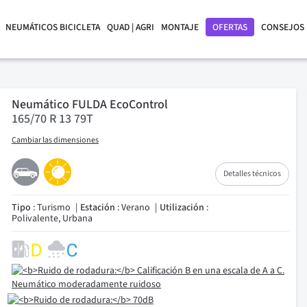
NEUMÁTICOS BICICLETA
QUAD | AGRI
MONTAJE
OFERTAS
CONSEJOS
Neumático FULDA EcoControl
165/70 R 13 79T
Cambiar las dimensiones
Detalles técnicos
Tipo
: Turismo
Estación
: Verano
Utilización
:
Polivalente, Urbana