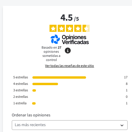
4.5
/
5
Basado en
27
opiniones
sometidas a
control
Ver todas las reseñas de este sitio
5
estrellas
17
4
estrellas
8
3
estrellas
1
2
estrellas
0
1
estrella
1
Ordenar las opiniones