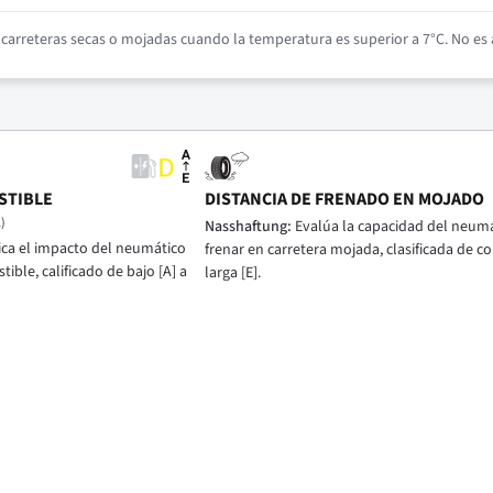
arreteras secas o mojadas cuando la temperatura es superior a 7°C. No es a
STIBLE
DISTANCIA DE FRENADO EN MOJADO
)
Nasshaftung:
Evalúa la capacidad del neumá
ica el impacto del neumático
frenar en carretera mojada, clasificada de cor
ble, calificado de bajo [A] a
larga [E].