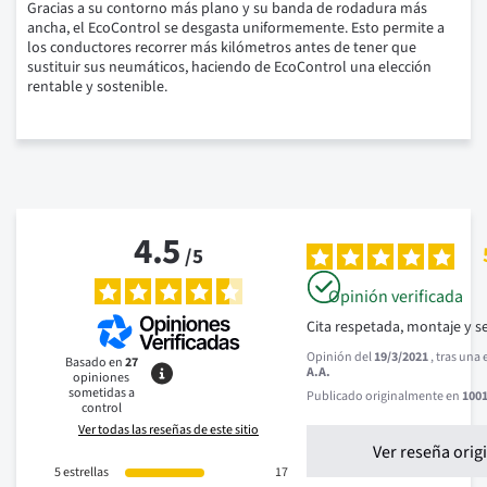
Gracias a su contorno más plano y su banda de rodadura más
ancha, el EcoControl se desgasta uniformemente. Esto permite a
los conductores recorrer más kilómetros antes de tener que
sustituir sus neumáticos, haciendo de EcoControl una elección
rentable y sostenible.
4.5
/
5
Opinión verificada
Cita respetada, montaje y s
Opinión del
19/3/2021
, tras una
Basado en
27
A.A.
opiniones
sometidas a
Publicado originalmente en
1001
control
Ver todas las reseñas de este sitio
Ver reseña orig
5
estrellas
17