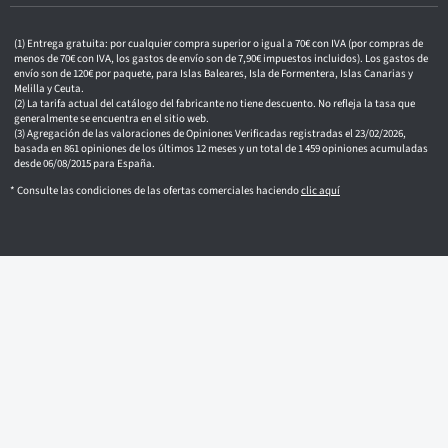
n
i
c
Entrega gratuita: por cualquier compra superior o igual a 70€ con IVA (por compras de
o
menos de 70€ con IVA, los gastos de envío son de 7,90€ impuestos incluidos). Los gastos de
envío son de 120€ por paquete, para Islas Baleares, Isla de Formentera, Islas Canarias y
Melilla y Ceuta.
La tarifa actual del catálogo del fabricante no tiene descuento. No refleja la tasa que
generalmente se encuentra en el sitio web.
Agregación de las valoraciones de Opiniones Verificadas registradas el 23/02/2026,
basada en 861 opiniones de los últimos 12 meses y un total de 1 459 opiniones acumuladas
desde 06/08/2015 para España.
* Consulte las condiciones de las ofertas comerciales haciendo
clic aquí