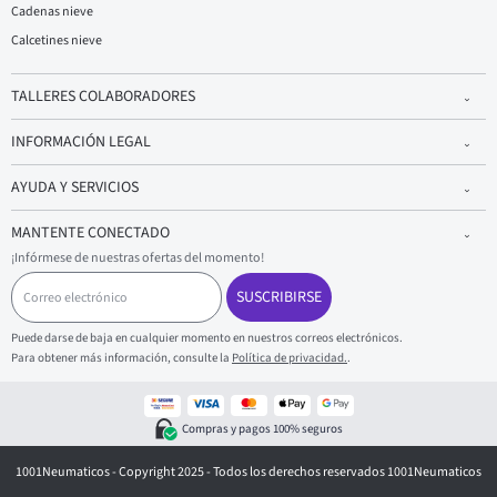
Cadenas nieve
Calcetines nieve
TALLERES COLABORADORES
INFORMACIÓN LEGAL
AYUDA Y SERVICIOS
MANTENTE CONECTADO
¡Infórmese de nuestras ofertas del momento!
C
o
SUSCRIBIRSE
r
r
Puede darse de baja en cualquier momento en nuestros correos electrónicos.
e
Para obtener más información, consulte la
Política de privacidad.
.
o
e
l
e
Compras y pagos 100% seguros
c
t
1001Neumaticos - Copyright 2025 - Todos los derechos reservados 1001Neumaticos
r
ó