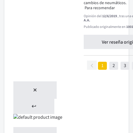
cambios de neumáticos.

 Para recomendar
Opinión del
12/6/2019
, tras una
A.A.
Publicado originalmente en
1001
Ver reseña orig
1
2
3