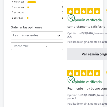
4
estrellas
8
3
estrellas
1
2
estrellas
0
1
estrella
1
Opinión verificada
completamente satisfecho
Ordenar las opiniones
Opinión del
5/8/2020
, tras una 
A.A.
Publicado originalmente en
1001
Ver reseña orig
Opinión verificada
Realmente muy bueno com
Opinión del
17/11/2019
, tras un
por
A.A.
Publicado originalmente en
1001