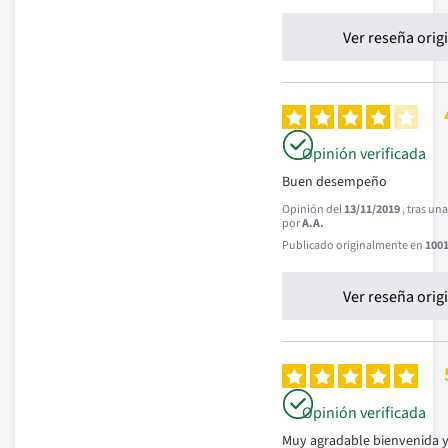
Ver reseña orig
Opinión verificada
Buen desempeño
Opinión del
13/11/2019
, tras un
por
A.A.
Publicado originalmente en
1001
Ver reseña orig
Opinión verificada
Muy agradable bienvenida y 