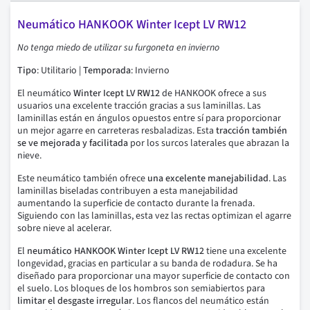
Neumático HANKOOK Winter Icept LV RW12
No tenga miedo de utilizar su furgoneta en invierno
Tipo
: Utilitario |
Temporada
: Invierno
El neumático
Winter Icept LV RW12
de HANKOOK ofrece a sus
usuarios una excelente tracción gracias a sus laminillas. Las
laminillas están en ángulos opuestos entre sí para proporcionar
un mejor agarre en carreteras resbaladizas. Esta
tracción también
se ve mejorada y facilitada
por los surcos laterales que abrazan la
nieve.
Este neumático también ofrece
una excelente manejabilidad
. Las
laminillas biseladas contribuyen a esta manejabilidad
aumentando la superficie de contacto durante la frenada.
Siguiendo con las laminillas, esta vez las rectas optimizan el agarre
sobre nieve al acelerar.
El
neumático HANKOOK Winter Icept LV RW12
tiene una excelente
longevidad, gracias en particular a su banda de rodadura. Se ha
diseñado para proporcionar una mayor superficie de contacto con
el suelo. Los bloques de los hombros son semiabiertos para
limitar el desgaste irregular
. Los flancos del neumático están