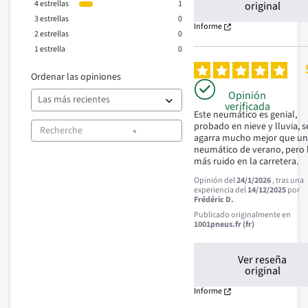
4
estrellas
1
original
3
estrellas
0
Informe
2
estrellas
0
1
estrella
0
Ordenar las opiniones
Opinión
verificada
Este neumático es genial, 
probado en nieve y lluvia, se
agarra mucho mejor que un
neumático de verano, pero 
más ruido en la carretera.
Opinión del
24/1/2026
, tras una
experiencia del
14/12/2025
por
Frédéric D.
Publicado originalmente en
1001pneus.fr (fr)
Ver reseña
original
Informe