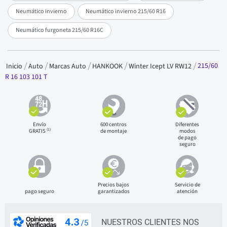
Neumático invierno
Neumático invierno 215/60 R16
Neumático furgoneta 215/60 R16C
215/60
Inicio
Auto
Marcas Auto
HANKOOK
Winter Icept LV RW12
R 16 103 101 T
Envío
600 centros
Diferentes
(1)
GRATIS
de montaje
modos
de pago
seguro
Precios bajos
Servicio de
pago seguro
garantizados
atención
NUESTROS CLIENTES NOS