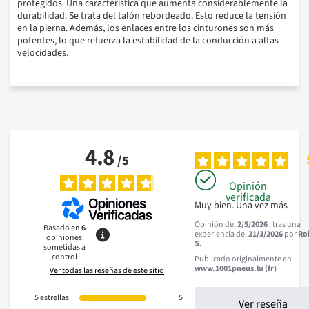
protegidos. Una característica que aumenta considerablemente la
durabilidad. Se trata del talón rebordeado. Esto reduce la tensión
en la pierna. Además, los enlaces entre los cinturones son más
potentes, lo que refuerza la estabilidad de la conducción a altas
velocidades.
4.8
/
5
Opinión
verificada
Muy bien. Una vez más
Opinión del
2/5/2026
, tras una
Basado en
6
experiencia del
21/3/2026
por
Ro
opiniones
S.
sometidas a
control
Publicado originalmente en
www.1001pneus.lu (fr)
Ver todas las reseñas de este sitio
5
estrellas
5
Ver reseña