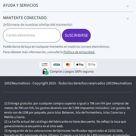
AYUDA Y SERVICIOS
MANTENTE CONECTADO
¡Infórmese de nuestras ofertas del momento!
C
o
SUSCRIBIRSE
r
r
Puede darse de baja en cualquier momento en nuestros correos electrónicos.
e
Para obtener más información, consulte la
Política de privacidad.
.
o
e
l
e
Compras y pagos 100% seguros
c
t
1001Neumaticos - Copyright 2025 - Todos los derechos reservados 1001Neumaticos
r
ó
n
i
c
Entrega gratuita: por cualquier compra superior o igual a 70€ con IVA (por compras de
o
menos de 70€ con IVA, los gastos de envío son de 7,90€ impuestos incluidos). Los gastos de
envío son de 120€ por paquete, para Islas Baleares, Isla de Formentera, Islas Canarias y
Melilla y Ceuta.
La tarifa actual del catálogo del fabricante no tiene descuento. No refleja la tasa que
generalmente se encuentra en el sitio web.
Agregación de las valoraciones de Opiniones Verificadas registradas el 23/02/2026,
basada en 861 opiniones de los últimos 12 meses y un total de 1 459 opiniones acumuladas