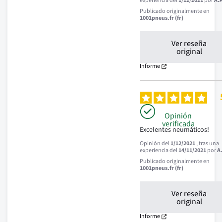
experiencia del
1/12/2021
por
A.
Publicado originalmente en
1001pneus.fr (fr)
Ver reseña
original
Informe
Opinión
verificada
Excelentes neumáticos!
Opinión del
1/12/2021
, tras una
experiencia del
14/11/2021
por
A
Publicado originalmente en
1001pneus.fr (fr)
Ver reseña
original
Informe