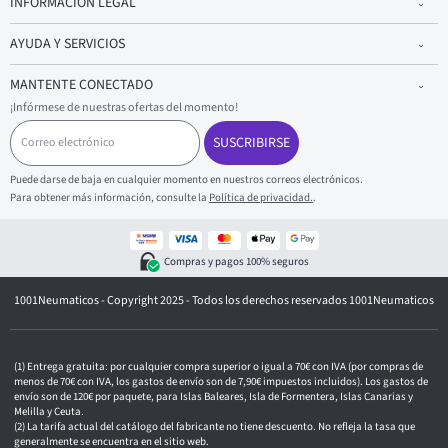
INFORMACIÓN LEGAL
AYUDA Y SERVICIOS
MANTENTE CONECTADO
¡Infórmese de nuestras ofertas del momento!
C
o
SUSCRIBIRSE
r
r
Puede darse de baja en cualquier momento en nuestros correos electrónicos.
e
Para obtener más información, consulte la
Política de privacidad.
.
o
e
l
e
Compras y pagos 100% seguros
c
t
1001Neumaticos - Copyright 2025 - Todos los derechos reservados 1001Neumaticos
r
ó
n
i
c
Entrega gratuita: por cualquier compra superior o igual a 70€ con IVA (por compras de
o
menos de 70€ con IVA, los gastos de envío son de 7,90€ impuestos incluidos). Los gastos de
envío son de 120€ por paquete, para Islas Baleares, Isla de Formentera, Islas Canarias y
Melilla y Ceuta.
La tarifa actual del catálogo del fabricante no tiene descuento. No refleja la tasa que
generalmente se encuentra en el sitio web.