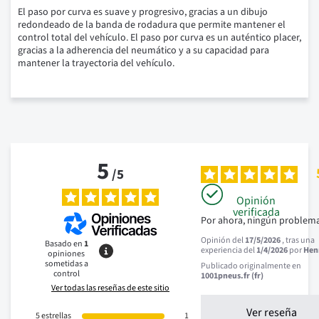
El paso por curva es suave y progresivo, gracias a un dibujo
redondeado de la banda de rodadura que permite mantener el
control total del vehículo. El paso por curva es un auténtico placer,
gracias a la adherencia del neumático y a su capacidad para
mantener la trayectoria del vehículo.
5
/
5
Opinión
verificada
Por ahora, ningún problem
Opinión del
17/5/2026
, tras una
Basado en
1
experiencia del
1/4/2026
por
Henr
opiniones
sometidas a
Publicado originalmente en
control
1001pneus.fr (fr)
Ver todas las reseñas de este sitio
Ver reseña
5
estrellas
1