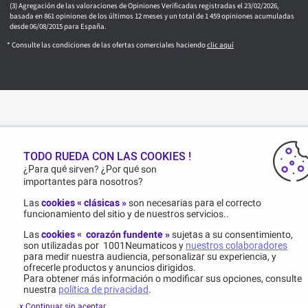
Agregación de las valoraciones de Opiniones Verificadas registradas el 23/02/2026,
basada en 861 opiniones de los últimos 12 meses y un total de 1 459 opiniones acumuladas
desde 06/08/2015 para España.
* Consulte las condiciones de las ofertas comerciales haciendo
clic aquí
TODO RUEDA CON LAS COOKIES !
¿Para qué sirven? ¿Por qué son
importantes para nosotros?
Las
cookies « clásicas »
son necesarias para el correcto
funcionamiento del sitio y de nuestros servicios..
Las
cookies « corazón fundente »
sujetas a su consentimiento,
son utilizadas por 1001Neumaticos y
nuestros colaboradores
para medir nuestra audiencia, personalizar su experiencia, y
ofrecerle productos y anuncios dirigidos.
Para obtener más información o modificar sus opciones, consulte
nuestra
política de privacidad
.
x Continuar sin aceptar