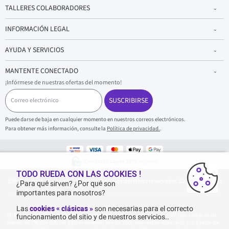
TALLERES COLABORADORES
INFORMACIÓN LEGAL
AYUDA Y SERVICIOS
MANTENTE CONECTADO
¡Infórmese de nuestras ofertas del momento!
C
o
SUSCRIBIRSE
r
r
Puede darse de baja en cualquier momento en nuestros correos electrónicos.
e
Para obtener más información, consulte la
Política de privacidad.
.
o
e
l
e
Compras y pagos 100% seguros
c
t
TODO RUEDA CON LAS COOKIES !
1001Neumaticos - Copyright 2025 - Todos los derechos reservados 1001Neumaticos
r
¿Para qué sirven? ¿Por qué son
ó
importantes para nosotros?
n
i
Las
cookies « clásicas »
son necesarias para el correcto
c
Entrega gratuita: por cualquier compra superior o igual a 70€ con IVA (por compras de
funcionamiento del sitio y de nuestros servicios..
o
menos de 70€ con IVA, los gastos de envío son de 7,90€ impuestos incluidos). Los gastos de