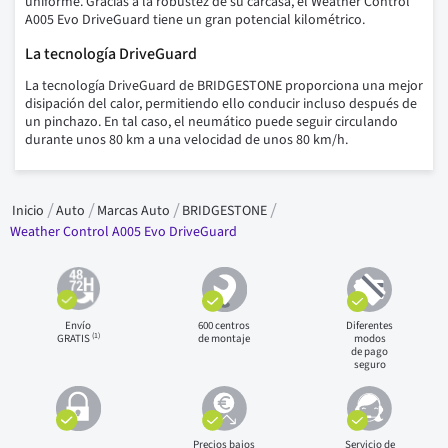
uniforme. Gracias a la robustez de su carcasa, el Weather Control
A005 Evo DriveGuard tiene un gran potencial kilométrico.
La tecnología DriveGuard
La tecnología DriveGuard de BRIDGESTONE proporciona una mejor
disipación del calor, permitiendo ello conducir incluso después de
un pinchazo. En tal caso, el neumático puede seguir circulando
durante unos 80 km a una velocidad de unos 80 km/h.
Inicio
Auto
Marcas Auto
BRIDGESTONE
Weather Control A005 Evo DriveGuard
Envío
600 centros
Diferentes
(1)
GRATIS
de montaje
modos
de pago
seguro
Precios bajos
Servicio de