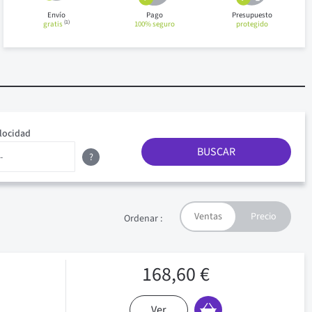
Envío
Pago
Presupuesto
(1)
gratis
100% seguro
protegido
locidad
BUSCAR
?
Ordenar :
168,60 €
Ver