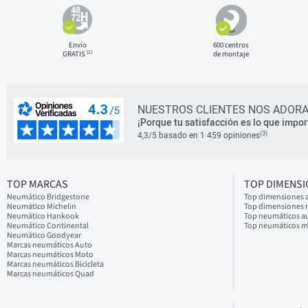
Envío
600 centros
(1)
GRATIS
de montaje
NUESTROS CLIENTES NOS ADORA
¡Porque tu satisfacción es lo que impor
(3)
4,3/5 basado en 1 459 opiniones
TOP MARCAS
TOP DIMENS
Neumático Bridgestone
Top dimensiones 
Neumático Michelin
Top dimensiones
Neumático Hankook
Top neumáticos a
Neumático Continental
Top neumáticos 
Neumático Goodyear
Marcas neumáticos Auto
Marcas neumáticos Moto
Marcas neumáticos Bicicleta
Marcas neumáticos Quad