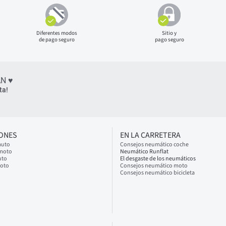
Diferentes modos
Sitio y
de pago seguro
pago seguro
N ♥
ta!
IONES
EN LA CARRETERA
auto
Consejos neumático coche
 moto
Neumático Runflat
uto
El desgaste de los neumáticos
moto
Consejos neumático moto
Consejos neumático bicicleta