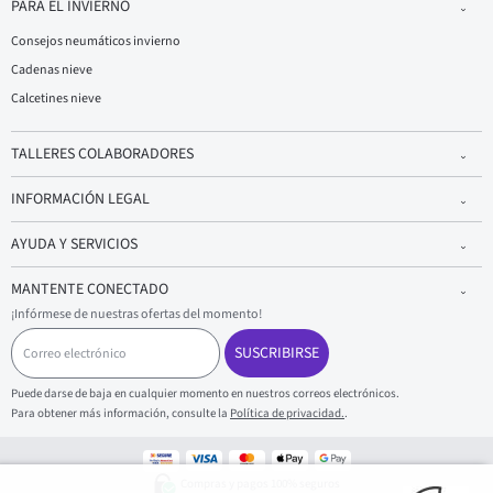
PARA EL INVIERNO
Consejos neumáticos invierno
Cadenas nieve
Calcetines nieve
TALLERES COLABORADORES
INFORMACIÓN LEGAL
AYUDA Y SERVICIOS
MANTENTE CONECTADO
¡Infórmese de nuestras ofertas del momento!
C
o
SUSCRIBIRSE
r
r
Puede darse de baja en cualquier momento en nuestros correos electrónicos.
e
Para obtener más información, consulte la
Política de privacidad.
.
o
e
l
e
Compras y pagos 100% seguros