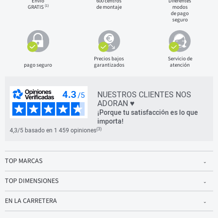
Envío
600 centros
Diferentes
(1)
GRATIS
de montaje
modos
de pago
seguro
Precios bajos
Servicio de
pago seguro
garantizados
atención
NUESTROS CLIENTES NOS
ADORAN ♥
¡Porque tu satisfacción es lo que
importa!
(3)
4,3/5 basado en 1 459 opiniones
TOP MARCAS
TOP DIMENSIONES
EN LA CARRETERA