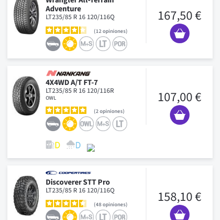
Wrangler All-Terrain
Adventure
167,50 €
LT235/85 R 16 120/116Q
12
opiniones
4X4WD A/T FT-7
LT235/85 R 16 120/116R
107,00 €
OWL
2
opiniones
Discoverer STT Pro
LT235/85 R 16 120/116Q
158,10 €
48
opiniones