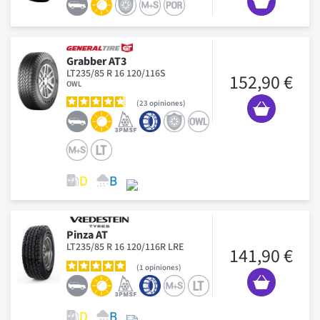
Grabber AT3
LT235/85 R 16 120/116S
152,90 €
OWL
23
opiniones
Pinza AT
LT235/85 R 16 120/116R LRE
141,90 €
1
opiniones