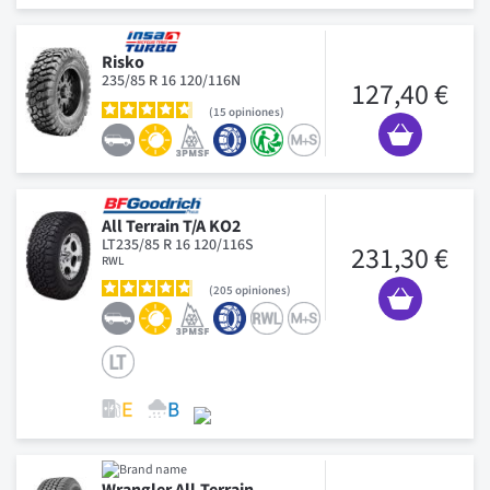
Risko
235/85 R 16 120/116N
127,40 €
15
opiniones
All Terrain T/A KO2
LT235/85 R 16 120/116S
231,30 €
RWL
205
opiniones