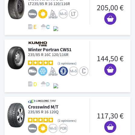
LT235/85 R 16 120/116R
205,00 €
Winter Portran CW51
235/85 R 16C 120/116R
144,50 €
1
opiniones
Crosswind M/T
235/85 R 16 120Q
117,30 €
2
opiniones