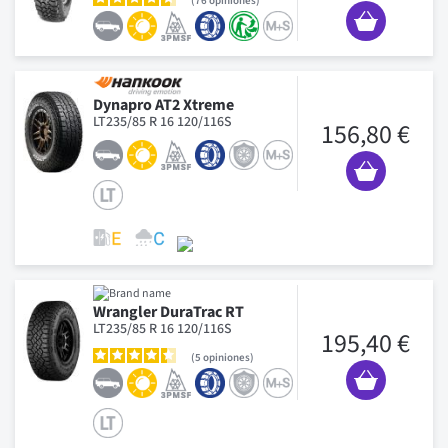
76
opiniones
Dynapro AT2 Xtreme
LT235/85 R 16 120/116S
156,80 €
Wrangler DuraTrac RT
LT235/85 R 16 120/116S
195,40 €
5
opiniones