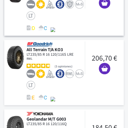
All Terrain T/A KO3
LT235/85 R 16 120/116S LRE
206,70 €
RWL
5
opiniones
Geolandar M/T G003
LT235/85 R 16 120/116Q
184,50 €