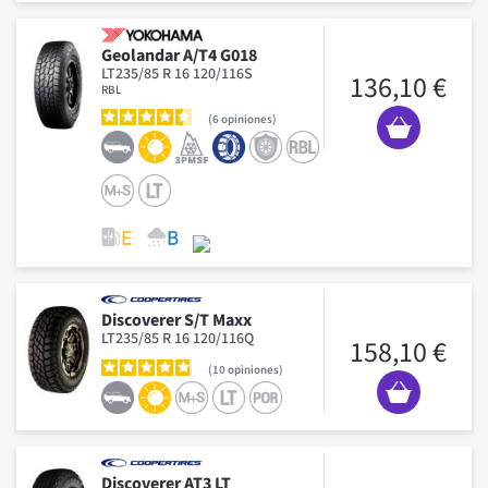
Geolandar A/T4 G018
LT235/85 R 16 120/116S
136,10 €
RBL
6
opiniones
Discoverer S/T Maxx
LT235/85 R 16 120/116Q
158,10 €
10
opiniones
Discoverer AT3 LT