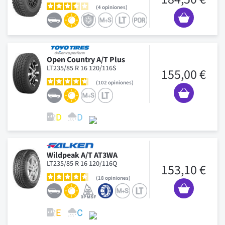
4
opiniones
Open Country A/T Plus
LT235/85 R 16 120/116S
155,00 €
102
opiniones
Wildpeak A/T AT3WA
LT235/85 R 16 120/116Q
153,10 €
18
opiniones