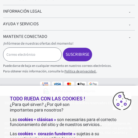
INFORMACIÓN LEGAL
AYUDA Y SERVICIOS
MANTENTE CONECTADO
¡Infórmese de nuestras ofertas del momento!
C
o
SUSCRIBIRSE
r
r
Puede darse de baja en cualquier momento en nuestros correos electrónicos.
e
Para obtener más información, consulte la
Política de privacidad.
.
o
e
l
e
Compras y pagos 100% seguros
c
t
TODO RUEDA CON LAS COOKIES !
1001Neumaticos - Copyright 2025 - Todos los derechos reservados 1001Neumaticos
r
¿Para qué sirven? ¿Por qué son
ó
importantes para nosotros?
n
i
Las
cookies « clásicas »
son necesarias para el correcto
c
Entrega gratuita: por cualquier compra superior o igual a 70€ con IVA (por compras de
funcionamiento del sitio y de nuestros servicios..
o
menos de 70€ con IVA, los gastos de envío son de 7,90€ impuestos incluidos). Los gastos de
envío son de 120€ por paquete, para Islas Baleares, Isla de Formentera, Islas Canarias y
Las
cookies « corazón fundente »
sujetas a su
Melilla y Ceuta.