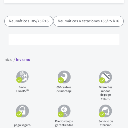
Neumáticos 185/75 R16
Neumáticos 4 estaciones 185/75 R16
Inicio
Invierno
Envío
600 centros
Diferentes
(1)
GRATIS
de montaje
modos
de pago
seguro
Precios bajos
Servicio de
pago seguro
garantizados
atención