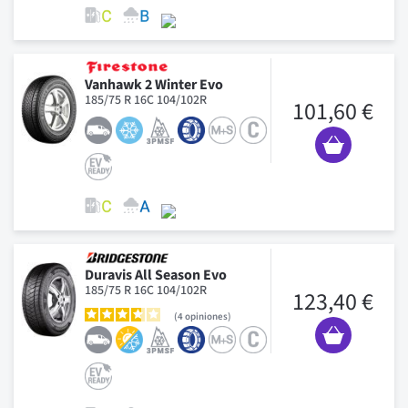
Vanhawk 2 Winter Evo
185/75 R 16C 104/102R
101,60 €
Duravis All Season Evo
185/75 R 16C 104/102R
123,40 €
4
opiniones