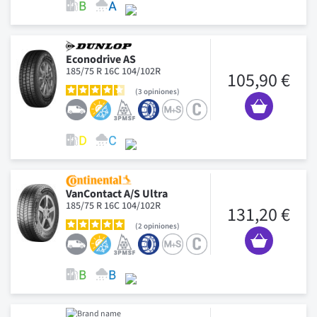
Econodrive AS
185/75 R 16C 104/102R
105,90 €
3
opiniones
VanContact A/S Ultra
185/75 R 16C 104/102R
131,20 €
2
opiniones