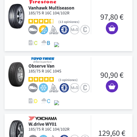
Vanhawk Multiseason
185/75 R 16C 104/102R
97,80 €
13
opiniones
Observe Van
185/75 R 16C 104S
90,90 €
3
opiniones
W.drive WY01
185/75 R 16C 104/102R
129,60 €