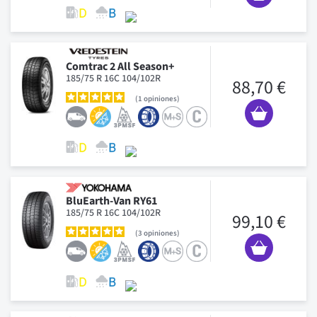
Comtrac 2 All Season+
185/75 R 16C 104/102R
88,70 €
1
opiniones
BluEarth-Van RY61
185/75 R 16C 104/102R
99,10 €
3
opiniones