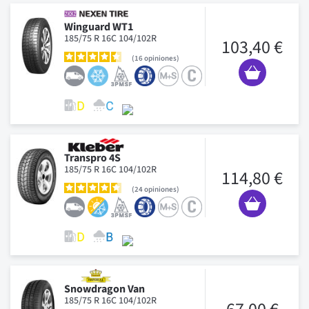
Winguard WT1
185/75 R 16C 104/102R
103,40 €
16
opiniones
Transpro 4S
185/75 R 16C 104/102R
114,80 €
24
opiniones
Snowdragon Van
185/75 R 16C 104/102R