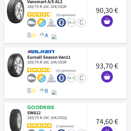
Vansmart A/S AL2
185/75 R 16C 104/102R
90,30 €
20
opiniones
Euroall Season Van11
185/75 R 16C 104/102R
93,70 €
22
opiniones
SW612
185/75 R 16C 104/102Q
74,60 €
2
opiniones