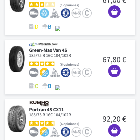
67,00 €
1
opiniones
Green-Max Van 4S
185/75 R 16C 104/102R
67,80 €
6
opiniones
Portran 4S CX11
185/75 R 16C 104/102R
92,20 €
6
opiniones