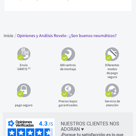
Inicio
Opiniones y Análisis Rovelo : ¿Son buenos neumáticos?
Envío
600 centros
Diferentes
(1)
GRATIS
de montaje
modos
de pago
seguro
Precios bajos
Servicio de
pago seguro
garantizados
atención
NUESTROS CLIENTES NOS
ADORAN ♥
¡Porque tu satisfacción es lo que