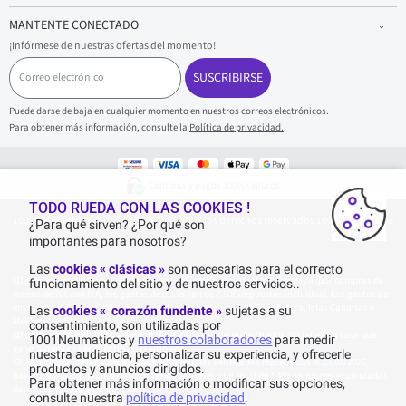
MANTENTE CONECTADO
¡Infórmese de nuestras ofertas del momento!
C
o
SUSCRIBIRSE
r
r
Puede darse de baja en cualquier momento en nuestros correos electrónicos.
e
Para obtener más información, consulte la
Política de privacidad.
.
o
e
l
e
Compras y pagos 100% seguros
c
t
TODO RUEDA CON LAS COOKIES !
1001Neumaticos - Copyright 2025 - Todos los derechos reservados 1001Neumaticos
r
¿Para qué sirven? ¿Por qué son
ó
importantes para nosotros?
n
i
Las
cookies « clásicas »
son necesarias para el correcto
c
Entrega gratuita: por cualquier compra superior o igual a 70€ con IVA (por compras de
funcionamiento del sitio y de nuestros servicios..
o
menos de 70€ con IVA, los gastos de envío son de 7,90€ impuestos incluidos). Los gastos de
envío son de 120€ por paquete, para Islas Baleares, Isla de Formentera, Islas Canarias y
Las
cookies « corazón fundente »
sujetas a su
Melilla y Ceuta.
consentimiento, son utilizadas por
La tarifa actual del catálogo del fabricante no tiene descuento. No refleja la tasa que
1001Neumaticos y
nuestros colaboradores
para medir
generalmente se encuentra en el sitio web.
nuestra audiencia, personalizar su experiencia, y ofrecerle
Agregación de las valoraciones de Opiniones Verificadas registradas el 23/02/2026,
productos y anuncios dirigidos.
basada en 861 opiniones de los últimos 12 meses y un total de 1 459 opiniones acumuladas
Para obtener más información o modificar sus opciones,
desde 06/08/2015 para España.
consulte nuestra
política de privacidad
.