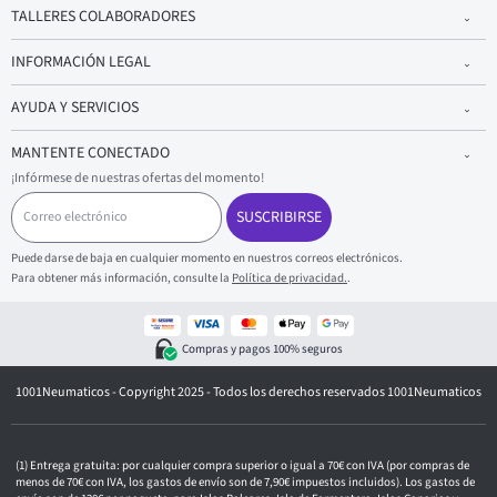
TALLERES COLABORADORES
INFORMACIÓN LEGAL
AYUDA Y SERVICIOS
MANTENTE CONECTADO
¡Infórmese de nuestras ofertas del momento!
C
o
SUSCRIBIRSE
r
r
Puede darse de baja en cualquier momento en nuestros correos electrónicos.
e
Para obtener más información, consulte la
Política de privacidad.
.
o
e
l
e
Compras y pagos 100% seguros
c
t
1001Neumaticos - Copyright 2025 - Todos los derechos reservados 1001Neumaticos
r
ó
n
i
c
Entrega gratuita: por cualquier compra superior o igual a 70€ con IVA (por compras de
o
menos de 70€ con IVA, los gastos de envío son de 7,90€ impuestos incluidos). Los gastos de