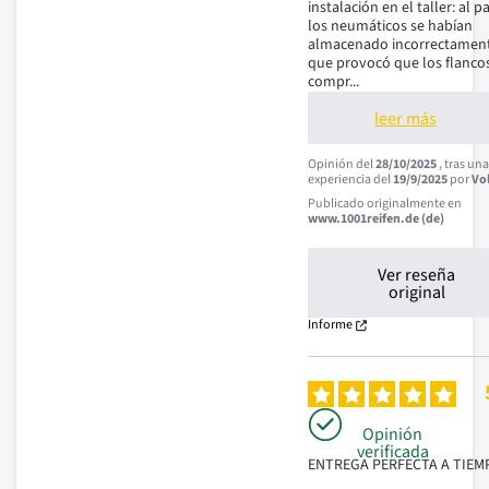
instalación en el taller: al pa
los neumáticos se habían 
almacenado incorrectamente
que provocó que los flancos
compr
...
leer más
Opinión del
28/10/2025
, tras un
experiencia del
19/9/2025
por
Vo
Publicado originalmente en
www.1001reifen.de (de)
Ver reseña
original
Informe
Opinión
verificada
ENTREGA PERFECTA A TIEM