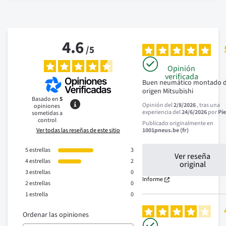
4.6
/
5
Opinión
verificada
Buen neumático montado d
origen Mitsubishi
Basado en
5
Opinión del
2/8/2026
, tras una
opiniones
experiencia del
24/6/2026
por
Pie
sometidas a
control
Publicado originalmente en
Ver todas las reseñas de este sitio
1001pneus.be (fr)
5
estrellas
3
Ver reseña
4
estrellas
2
original
3
estrellas
0
Informe
2
estrellas
0
1
estrella
0
Ordenar las opiniones