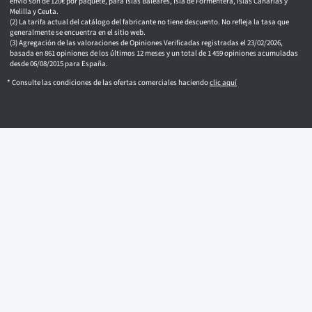
envío son de 120€ por paquete, para Islas Baleares, Isla de Formentera, Islas Canarias y
Melilla y Ceuta.
La tarifa actual del catálogo del fabricante no tiene descuento. No refleja la tasa que
generalmente se encuentra en el sitio web.
Agregación de las valoraciones de Opiniones Verificadas registradas el 23/02/2026,
basada en 861 opiniones de los últimos 12 meses y un total de 1 459 opiniones acumuladas
desde 06/08/2015 para España.
* Consulte las condiciones de las ofertas comerciales haciendo
clic aquí