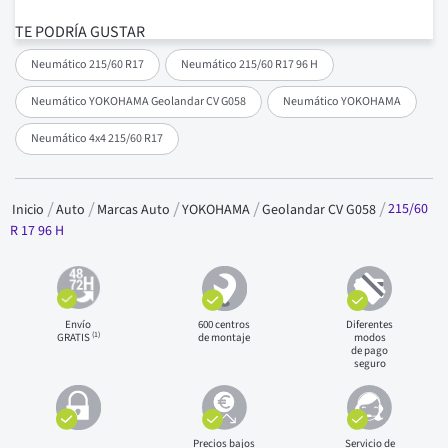
TE PODRÍA GUSTAR
Neumático 215/60 R17
Neumático 215/60 R17 96 H
Neumático YOKOHAMA Geolandar CV G058
Neumático YOKOHAMA
Neumático 4x4 215/60 R17
215/60
Inicio
Auto
Marcas Auto
YOKOHAMA
Geolandar CV G058
R 17 96 H
Envío
600 centros
Diferentes
(1)
GRATIS
de montaje
modos
de pago
seguro
Precios bajos
Servicio de