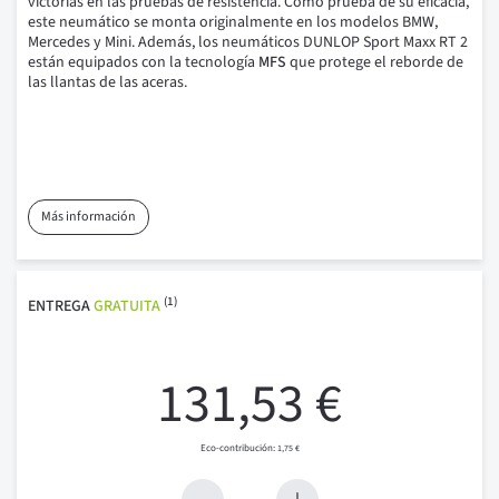
victorias en las pruebas de resistencia.
Como prueba de su eficacia,
este neumático se monta originalmente en los modelos BMW,
Mercedes y Mini.
Además, los neumáticos DUNLOP Sport Maxx RT 2
están equipados con la tecnología
MFS
que protege el reborde de
las llantas de las aceras.
Más información
(1)
ENTREGA
GRATUITA
131,53 €
1,75 €