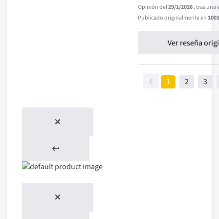
Opinión del
29/1/2026
, tras una
Publicado originalmente en
1001
Ver reseña orig
1
2
3