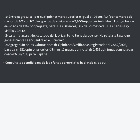
ó
n
i
c
Entrega gratuita: por cualquier compra superior o igual a 70€ con IVA (por compras de
o
menos de 70€ con IVA, los gastos de envío son de 7,90€ impuestos incluidos). Los gastos de
envío son de 120€ por paquete, para Islas Baleares, Isla de Formentera, Islas Canarias y
Melilla y Ceuta.
La tarifa actual del catálogo del fabricante no tiene descuento. No refleja la tasa que
generalmente se encuentra en el sitio web.
Agregación de las valoraciones de Opiniones Verificadas registradas el 23/02/2026,
basada en 861 opiniones de los últimos 12 meses y un total de 1 459 opiniones acumuladas
desde 06/08/2015 para España.
* Consulte las condiciones de las ofertas comerciales haciendo
clic aquí