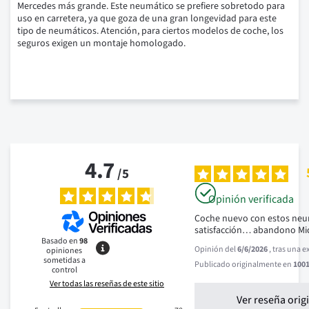
Mercedes más grande.
Este neumático se prefiere sobretodo para
uso en carretera, ya que goza de una gran longevidad para este
tipo de neumáticos.
Atención, para ciertos modelos de coche, los
seguros exigen un montaje homologado.
4.7
/
5
Opinión verificada
Coche nuevo con estos neu
satisfacción… abandono Mi
Basado en
98
Opinión del
6/6/2026
, tras una 
opiniones
sometidas a
Publicado originalmente en
1001
control
Ver todas las reseñas de este sitio
Ver reseña orig