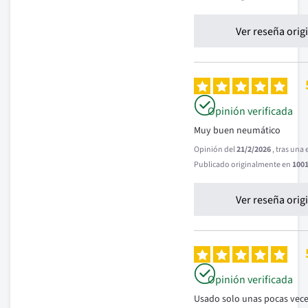
Ver reseña orig
Opinión verificada
Muy buen neumático
Opinión del
21/2/2026
, tras una
Publicado originalmente en
1001
Ver reseña orig
Opinión verificada
Usado solo unas pocas vece