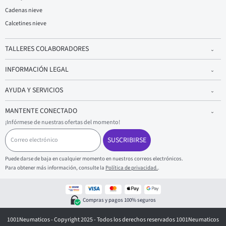
Cadenas nieve
Calcetines nieve
TALLERES COLABORADORES
INFORMACIÓN LEGAL
AYUDA Y SERVICIOS
MANTENTE CONECTADO
¡Infórmese de nuestras ofertas del momento!
C
o
SUSCRIBIRSE
r
r
Puede darse de baja en cualquier momento en nuestros correos electrónicos.
e
Para obtener más información, consulte la
Política de privacidad.
.
o
e
l
e
Compras y pagos 100% seguros
c
t
1001Neumaticos - Copyright 2025 - Todos los derechos reservados 1001Neumaticos
r