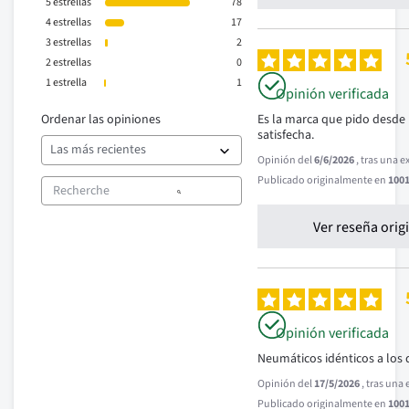
5
estrellas
78
4
estrellas
17
3
estrellas
2
2
estrellas
0
1
estrella
1
Opinión verificada
Ordenar las opiniones
Es la marca que pido desde 
satisfecha.
Opinión del
6/6/2026
, tras una 
Publicado originalmente en
1001
Ver reseña orig
Opinión verificada
Neumáticos idénticos a los 
Opinión del
17/5/2026
, tras una
Publicado originalmente en
1001